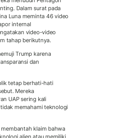
ereka menuduh Pentagon
ting. Dalam surat pada
lina Luna meminta 46 video
por internal
engatakan video-video
am tahap berikutnya.
memuji Trump karena
transparansi dan
ik tetap berhati-hati
sebut. Mereka
an UAP sering kali
g tidak memahami teknologi
i membantah klaim bahwa
ologi alien atau memiliki