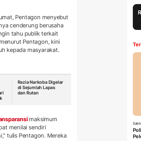
Jumat, Pentagon menyebut
nya cenderung berusaha
in tahu publik terkait
menurut Pentagon, kini
Ter
uh kepada masyarakat.
Razia Narkoba Digelar
di Sejumlah Lapas
ri
dan Rutan
k
ansparansi
maksimum
Sabt
at menilai sendiri
Pol
,” tulis Pentagon. Mereka
Pel