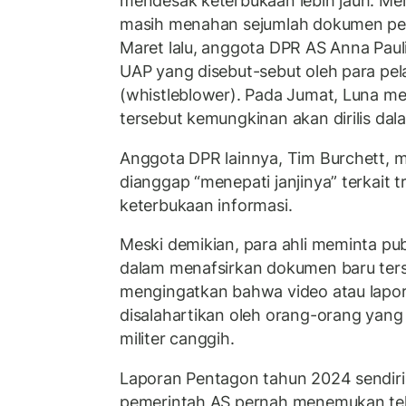
mendesak keterbukaan lebih jauh. M
masih menahan sejumlah dokumen pen
Maret lalu, anggota DPR AS Anna Pau
UAP yang disebut-sebut oleh para pela
(whistleblower). Pada Jumat, Luna m
tersebut kemungkinan akan dirilis dal
Anggota DPR lainnya, Tim Burchett, 
dianggap “menepati janjinya” terkait 
keterbukaan informasi.
Meski demikian, para ahli meminta publ
dalam menafsirkan dokumen baru ter
mengingatkan bahwa video atau lapor
disalahartikan oleh orang-orang yan
militer canggih.
Laporan Pentagon tahun 2024 sendir
pemerintah AS pernah menemukan tekn