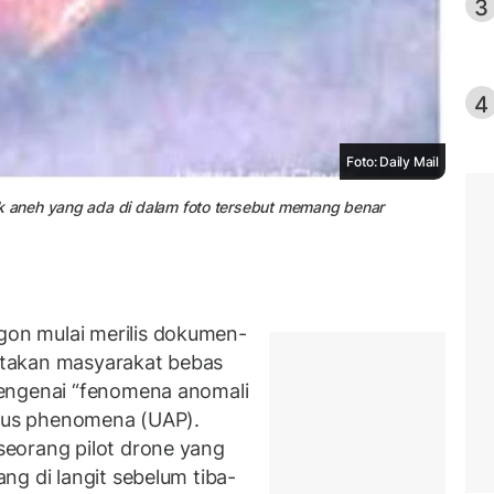
3
4
Foto: Daily Mail
 aneh yang ada di dalam foto tersebut memang benar
on mulai merilis dokumen-
takan masyarakat bebas
engenai “fenomena anomali
lous phenomena (UAP).
eorang pilot drone yang
ng di langit sebelum tiba-