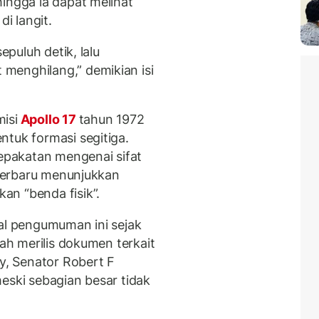
ingga ia dapat melihat
di langit.
epuluh detik, lalu
menghilang,” demikian isi
misi
Apollo 17
tahun 1972
ntuk formasi segitiga.
pakatan mengenai sifat
l terbaru menunjukkan
n “benda fisik”.
oal pengumuman ini sejak
nah merilis dokumen terkait
, Senator Robert F
eski sebagian besar tidak