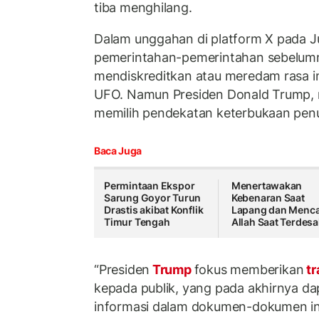
tiba menghilang.
Dalam unggahan di platform X pada 
pemerintahan-pemerintahan sebelum
mendiskreditkan atau meredam rasa ing
UFO. Namun Presiden Donald Trump, 
memilih pendekatan keterbukaan pen
Baca Juga
Permintaan Ekspor
Menertawakan
Sarung Goyor Turun
Kebenaran Saat
Drastis akibat Konflik
Lapang dan Menca
Timur Tengah
Allah Saat Terdesa
“Presiden
Trump
fokus memberikan
tr
kepada publik, yang pada akhirnya dap
informasi dalam dokumen-dokumen ini