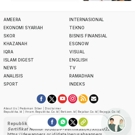
AMEERA
INTERNASIONAL
EKONOMI SYARIAH
TEKNO
SKOR
BISNIS FINANSIAL
KHAZANAH
ESGNOW
IQRA
VISUAL
ISLAM DIGEST
ENGLISH
NEWS
TV
ANALISIS
RAMADHAN
SPORT
INDEKS
About Us
|
Pedoman Siber
|
Disclaimer
Republika.id
|
Ihram.republika.co.id
|
Retizen.id
|
Rejabar.co.id
|
Rejogja.co.id
|
Republika telah diverifikasi oleh Dewan Pers
Sertifikat Nomor 1058/DP-Verifikasi/K/XII/2022
https://dewanpers.or.id/data/perusahaanpers