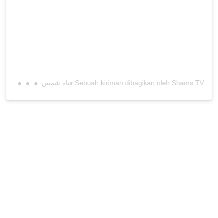
S
ebuah kiriman dibagikan oleh Shams TV قناة شمس (@shamsnewstv)