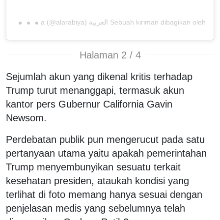
S
ebuah kiriman dibagikan oleh العربية Al Arabiya (@alarabiya)
Halaman 2 / 4
Sejumlah akun yang dikenal kritis terhadap
Trump turut menanggapi, termasuk akun
kantor pers Gubernur California Gavin
Newsom.
Perdebatan publik pun mengerucut pada satu
pertanyaan utama yaitu apakah pemerintahan
Trump menyembunyikan sesuatu terkait
kesehatan presiden, ataukah kondisi yang
terlihat di foto memang hanya sesuai dengan
penjelasan medis yang sebelumnya telah