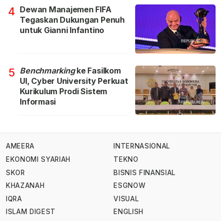
Dewan Manajemen FIFA
4
Tegaskan Dukungan Penuh
untuk Gianni Infantino
Benchmarking
ke Fasilkom
5
UI, Cyber University Perkuat
Kurikulum Prodi Sistem
Informasi
AMEERA
INTERNASIONAL
EKONOMI SYARIAH
TEKNO
SKOR
BISNIS FINANSIAL
KHAZANAH
ESGNOW
IQRA
VISUAL
ISLAM DIGEST
ENGLISH