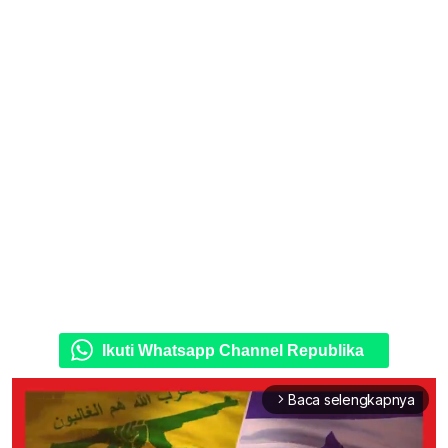
Ikuti Whatsapp Channel Republika
Baca selengkapnya
arrow_forward_ios