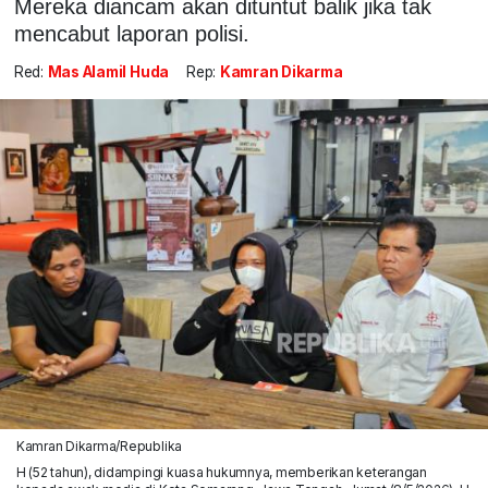
Mereka diancam akan dituntut balik jika tak
mencabut laporan polisi.
Red:
Mas Alamil Huda
Rep:
Kamran Dikarma
Kamran Dikarma/Republika
H (52 tahun), didampingi kuasa hukumnya, memberikan keterangan