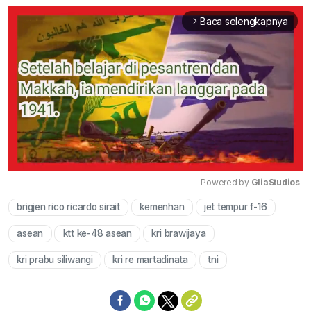
Baca selengkapnya
arrow_forward_ios
Powered by 
GliaStudios
brigjen rico ricardo sirait
kemenhan
jet tempur f-16
Mute
asean
ktt ke-48 asean
kri brawijaya
kri prabu siliwangi
kri re martadinata
tni