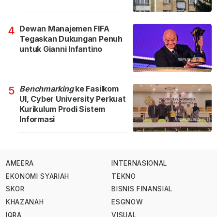
Dewan Manajemen FIFA
4
Tegaskan Dukungan Penuh
untuk Gianni Infantino
Benchmarking
ke Fasilkom
5
UI, Cyber University Perkuat
Kurikulum Prodi Sistem
Informasi
AMEERA
INTERNASIONAL
EKONOMI SYARIAH
TEKNO
SKOR
BISNIS FINANSIAL
KHAZANAH
ESGNOW
IQRA
VISUAL