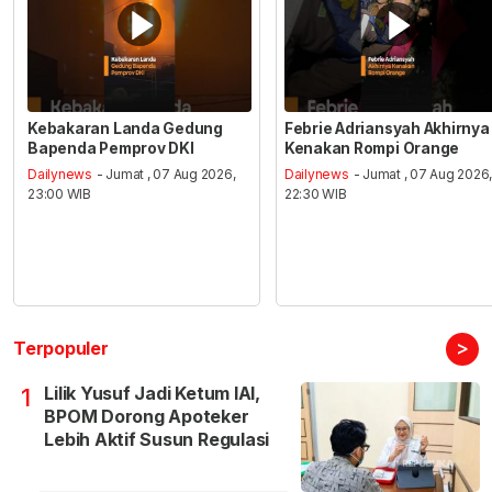
Kebakaran Landa Gedung
Febrie Adriansyah Akhirnya
Bapenda Pemprov DKI
Kenakan Rompi Orange
Dailynews
- Jumat , 07 Aug 2026,
Dailynews
- Jumat , 07 Aug 2026
23:00 WIB
22:30 WIB
>
Terpopuler
Lilik Yusuf Jadi Ketum IAI,
1
BPOM Dorong Apoteker
Lebih Aktif Susun Regulasi