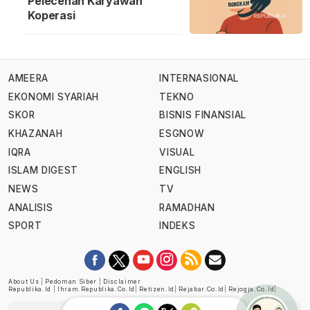
Pelecehan Karyawan
Koperasi
AMEERA
INTERNASIONAL
EKONOMI SYARIAH
TEKNO
SKOR
BISNIS FINANSIAL
KHAZANAH
ESGNOW
IQRA
VISUAL
ISLAM DIGEST
ENGLISH
NEWS
TV
ANALISIS
RAMADHAN
SPORT
INDEKS
About Us
|
Pedoman Siber
|
Disclaimer
Republika.id
|
Ihram.republika.co.id
|
Retizen.id
|
Rejabar.co.id
|
Rejogja.co.id
|