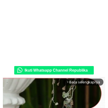
Ikuti Whatsapp Channel Republika
Baca selengkapnya
arrow_forward_ios