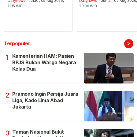
Dailynews
- Ahad , 09 Aug 2026,
Dailynews
- Jumat , 07 Aug 2026
11:15 WIB
23:00 WIB
>
Terpopuler
Kementerian HAM: Pasien
1
BPJS Bukan Warga Negara
Kelas Dua
Pramono Ingin Persija Juara
2
Liga, Kado Lima Abad
Jakarta
Taman Nasional Bukit
3