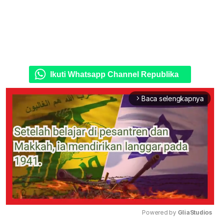
Ikuti Whatsapp Channel Republika
Baca selengkapnya
arrow_forward_ios
Powered by 
GliaStudios