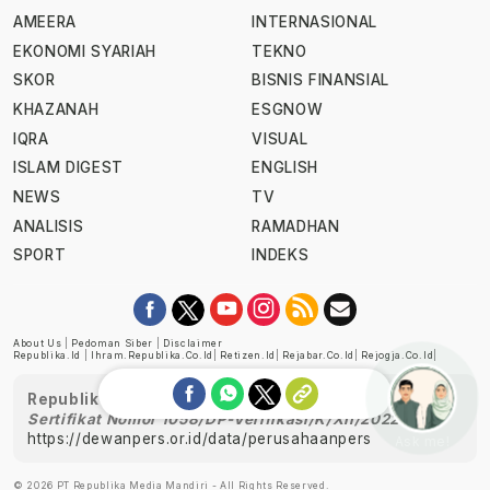
AMEERA
INTERNASIONAL
EKONOMI SYARIAH
TEKNO
SKOR
BISNIS FINANSIAL
KHAZANAH
ESGNOW
IQRA
VISUAL
ISLAM DIGEST
ENGLISH
NEWS
TV
ANALISIS
RAMADHAN
SPORT
INDEKS
About Us
|
Pedoman Siber
|
Disclaimer
Republika.id
|
Ihram.republika.co.id
|
Retizen.id
|
Rejabar.co.id
|
Rejogja.co.id
|
Republika telah diverifikasi oleh Dewan Pers
Sertifikat Nomor 1058/DP-Verifikasi/K/XII/2022
https://dewanpers.or.id/data/perusahaanpers
Ask me!
© 2026 PT Republika Media Mandiri - All Rights Reserved.