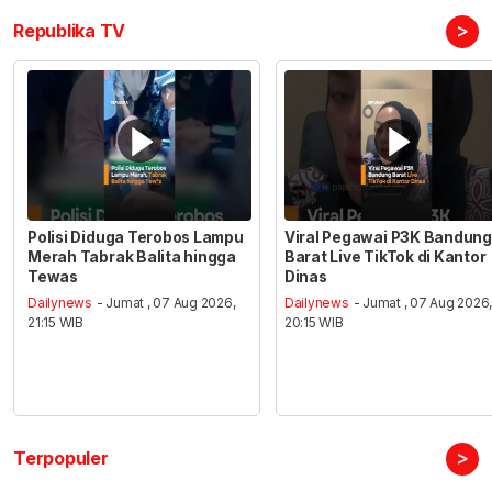
>
Republika TV
Polisi Diduga Terobos Lampu
Viral Pegawai P3K Bandung
Merah Tabrak Balita hingga
Barat Live TikTok di Kantor
Tewas
Dinas
Dailynews
- Jumat , 07 Aug 2026,
Dailynews
- Jumat , 07 Aug 2026
21:15 WIB
20:15 WIB
>
Terpopuler