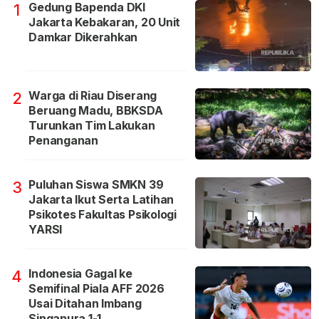
Gedung Bapenda DKI
1
Jakarta Kebakaran, 20 Unit
Damkar Dikerahkan
Warga di Riau Diserang
2
Beruang Madu, BBKSDA
Turunkan Tim Lakukan
Penanganan
Puluhan Siswa SMKN 39
3
Jakarta Ikut Serta Latihan
Psikotes Fakultas Psikologi
YARSI
Indonesia Gagal ke
4
Semifinal Piala AFF 2026
Usai Ditahan Imbang
Singapura 1-1