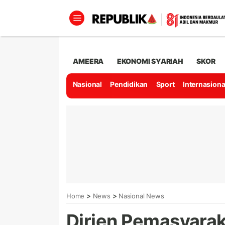
AMEERA
EKONOMI SYARIAH
SKOR
Nasional
Pendidikan
Sport
Internasiona
>
>
Home
News
Nasional News
Dirjen Pemasyara