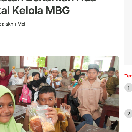
al Kelola MBG
a akhir Mei
Ter
1
2