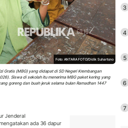
3
4
5
Foto: ANTARA FOTO/Didik Suhartono
zi Gratis (MBG) yang didapat di SD Negeri Krembangan
2026). Siswa di sekolah itu menerima MBG paket kering yang
6
kacang goreng dan buah jeruk selama bulan Ramadhan 1447
7
r Jenderal
 mengatakan ada 36 dapur