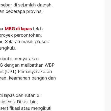
rsebar di sejumlah daerah,
dan beberapa provinsi
ur
MBG di lapas
telah
 proyek percontohan,
an Selatan masih proses
engkulu.
drianto menyatakan
G dengan melibatkan WBP
knis (UPT) Pemasyarakatan
ihan, keamanan pangan dan
i lapas dan rutan di
gienis. Di sisi lain,
ertifikasi atau mengikuti