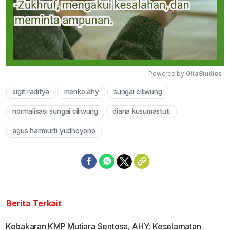
Powered by 
GliaStudios
sigit raditya
menko ahy
sungai ciliwung
Mute
normalisasi sungai ciliwung
diana kusumastuti
agus harimurti yudhoyono
Berita Terkait
Kebakaran KMP Mutiara Sentosa, AHY: Keselamatan