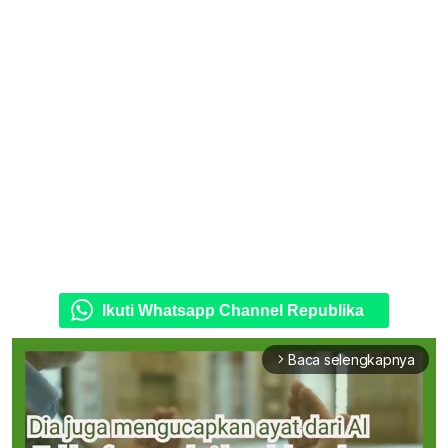
Ikuti Whatsapp Channel Republika
Baca selengkapnya
arrow_forward_ios