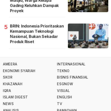
Masjid, Warga Kelapa
Gading Keluhkan Dampak
Proyek
BRIN: Indonesia Prioritaskan
5
Kemampuan Teknologi
Nasional, Bukan Sekadar
Produk Riset
AMEERA
INTERNASIONAL
EKONOMI SYARIAH
TEKNO
SKOR
BISNIS FINANSIAL
KHAZANAH
ESGNOW
IQRA
VISUAL
ISLAM DIGEST
ENGLISH
NEWS
TV
ANALISIS
RAMADHAN