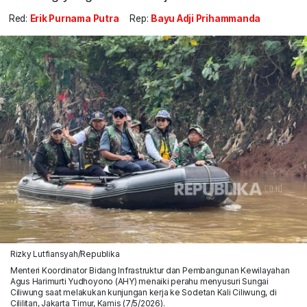
Red:
Erik Purnama Putra
Rep:
Bayu Adji Prihammanda
Rizky Lutfiansyah/Republika
Menteri Koordinator Bidang Infrastruktur dan Pembangunan Kewilayahan
Agus Harimurti Yudhoyono (AHY) menaiki perahu menyusuri Sungai
Ciliwung saat melakukan kunjungan kerja ke Sodetan Kali Ciliwung, di
Cililitan, Jakarta Timur, Kamis (7/5/2026).