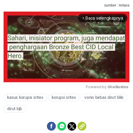
sumber : Antara
Baca selengkapnya
arrow_forward_ios
Powered by 
GliaStudios
kasus korupsi sritex
korupsi sritex
vonis bebas dirut bkb
Mute
dirut bjb