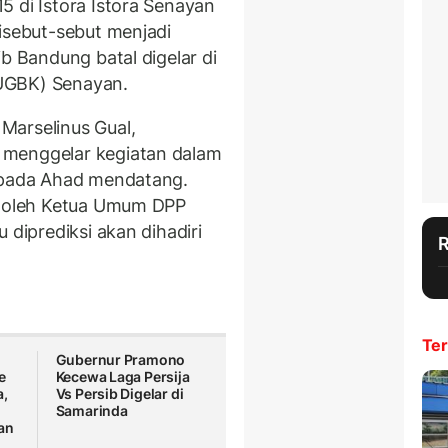
5 di Istora Istora Senayan
disebut-sebut menjadi
ib Bandung batal digelar di
UGBK) Senayan.
Marselinus Gual,
 menggelar kegiatan dalam
n pada Ahad mendatang.
ng oleh Ketua Umum DPP
 diprediksi akan dihadiri
Ter
Gubernur Pramono
e
Kecewa Laga Persija
a,
Vs Persib Digelar di
Samarinda
an