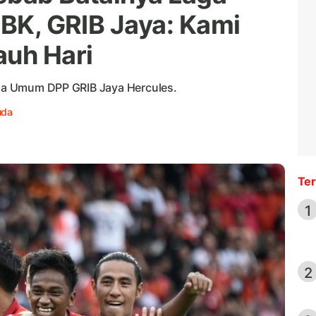
GBK, GRIB Jaya: Kami
auh Hari
etua Umum DPP GRIB Jaya Hercules.
uda
Ter
1
2