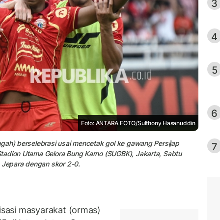
3
4
5
6
Foto: ANTARA FOTO/Sulthony Hasanuddin
ngah) berselebrasi usai mencetak gol ke gawang Persijap
7
tadion Utama Gelora Bung Karno (SUGBK), Jakarta, Sabtu
p Jepara dengan skor 2-0.
sasi masyarakat (ormas)