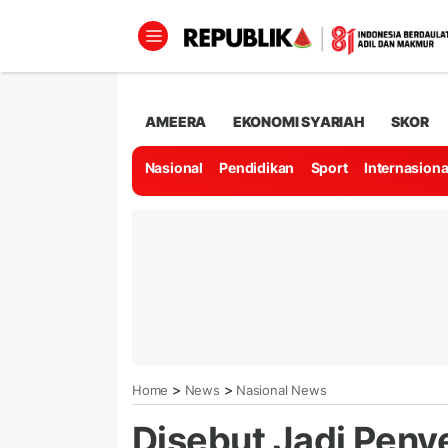
AMEERA
EKONOMI SYARIAH
SKOR
Nasional
Pendidikan
Sport
Internasiona
>
>
Home
News
Nasional News
Disebut Jadi Peny