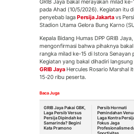
GRIB Jaya bakal merayakan milad ke-1
pada Ahad (10/5/2026). Kegiatan itu 
penyebab laga
Persija Jakarta
vs Pers
Stadion Utama Gelora Bung Karno (S
Kepala Bidang Humas DPP GRIB Jaya, 
mengonfirmasi bahwa pihaknya bakal
rangka milad ke-15 di Istora Senaya
Kegiatan yang bakal dihadiri langsu
GRIB Jaya
Hercules Rosario Marshal itu
15-20 ribu peserta.
Baca Juga
GRIB Jaya Pakai GBK,
Persib Hormati
Laga Persib Versus
Pemindahan Venu
Persija Dipindah ke
Laga Kontra Persij
Samarinda? Begini
Fokus Jaga
Kata Pramono
Profesionalisme d
Sportivitas