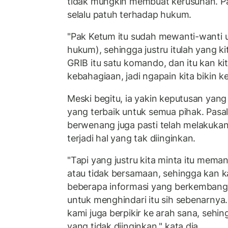
tidak mungkin membuat kerusuhan. Pa
selalu patuh terhadap hukum.
"Pak Ketum itu sudah mewanti-wanti un
hukum), sehingga justru itulah yang ki
GRIB itu satu komando, dan itu kan ki
kebahagiaan, jadi ngapain kita bikin k
Meski begitu, ia yakin keputusan yang
yang terbaik untuk semua pihak. Pasa
berwenang juga pasti telah melakuka
terjadi hal yang tak diinginkan.
"Tapi yang justru kita minta itu mema
atau tidak bersamaan, sehingga kan kal
beberapa informasi yang berkembang,
untuk menghindari itu sih sebenarnya.
kami juga berpikir ke arah sana, sehing
yang tidak diinginkan," kata dia.