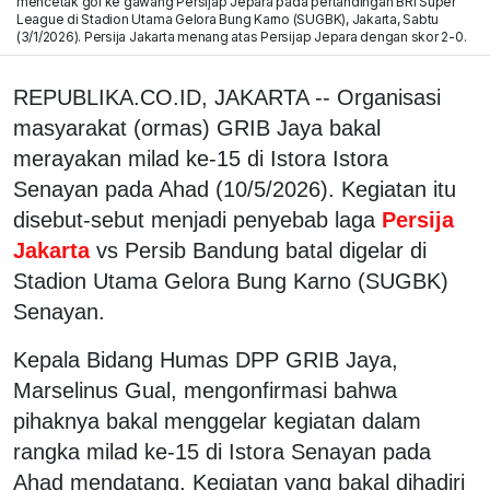
mencetak gol ke gawang Persijap Jepara pada pertandingan BRI Super
League di Stadion Utama Gelora Bung Karno (SUGBK), Jakarta, Sabtu
(3/1/2026). Persija Jakarta menang atas Persijap Jepara dengan skor 2-0.
REPUBLIKA.CO.ID, JAKARTA -- Organisasi
masyarakat (ormas) GRIB Jaya bakal
merayakan milad ke-15 di Istora Istora
Senayan pada Ahad (10/5/2026). Kegiatan itu
disebut-sebut menjadi penyebab laga
Persija
Jakarta
vs Persib Bandung batal digelar di
Stadion Utama Gelora Bung Karno (SUGBK)
Senayan.
Kepala Bidang Humas DPP GRIB Jaya,
Marselinus Gual, mengonfirmasi bahwa
pihaknya bakal menggelar kegiatan dalam
rangka milad ke-15 di Istora Senayan pada
Ahad mendatang. Kegiatan yang bakal dihadiri