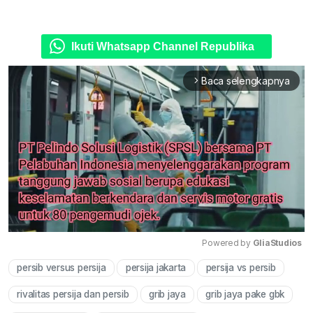
Ikuti Whatsapp Channel Republika
Baca selengkapnya
arrow_forward_ios
Powered by 
GliaStudios
persib versus persija
persija jakarta
persija vs persib
Mute
rivalitas persija dan persib
grib jaya
grib jaya pake gbk