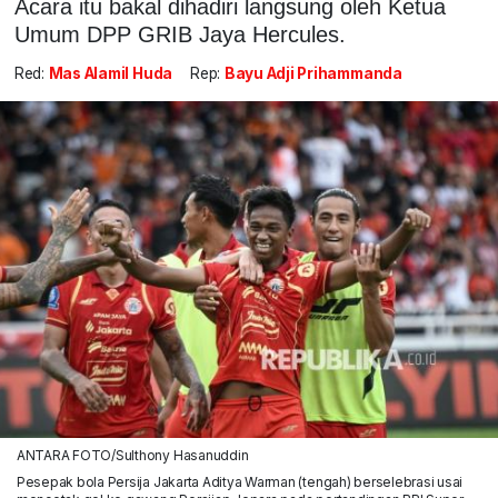
Acara itu bakal dihadiri langsung oleh Ketua
Umum DPP GRIB Jaya Hercules.
Red:
Mas Alamil Huda
Rep:
Bayu Adji Prihammanda
ANTARA FOTO/Sulthony Hasanuddin
Pesepak bola Persija Jakarta Aditya Warman (tengah) berselebrasi usai