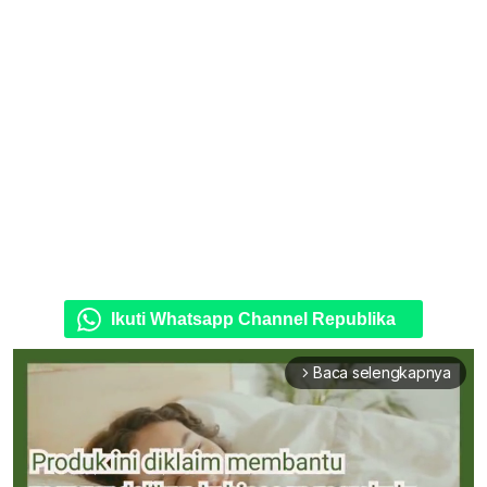
Ikuti Whatsapp Channel Republika
Baca selengkapnya
arrow_forward_ios