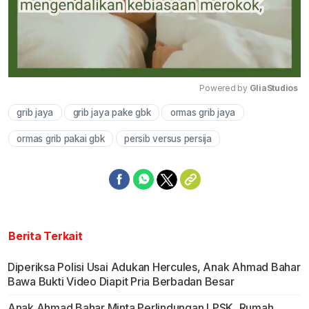
Powered by 
GliaStudios
grib jaya
grib jaya pake gbk
ormas grib jaya
Mute
ormas grib pakai gbk
persib versus persija
Berita Terkait
Diperiksa Polisi Usai Adukan Hercules, Anak Ahmad Bahar
Bawa Bukti Video Diapit Pria Berbadan Besar
Anak Ahmad Bahar Minta Perlindungan LPSK, Rumah