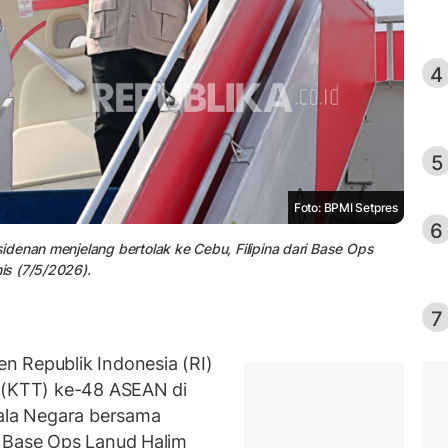
4
5
Foto: BPMI Setpres
6
denan menjelang bertolak ke Cebu, Filipina dari Base Ops
is (7/5/2026).
7
n Republik Indonesia (RI)
i (KTT) ke-48 ASEAN di
pala Negara bersama
i Base Ops Lanud Halim