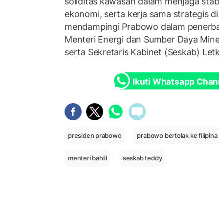
soliditas kawasan dalam menjaga stab
ekonomi, serta kerja sama strategis di
mendampingi Prabowo dalam penerbang
Menteri Energi dan Sumber Daya Miner
serta Sekretaris Kabinet (Seskab) Letk
Ikuti Whatsapp Chan
presiden prabowo
prabowo bertolak ke filipina
menteri bahlil
seskab teddy