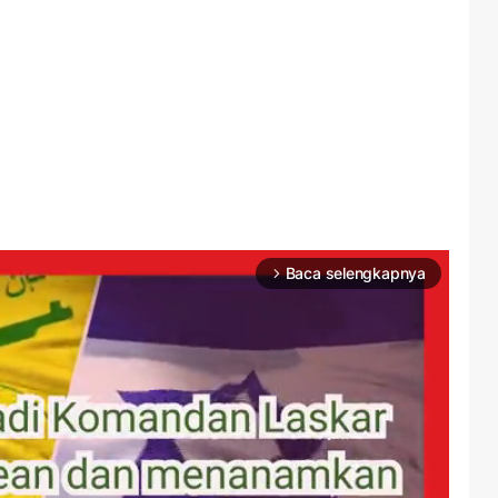
Baca selengkapnya
arrow_forward_ios