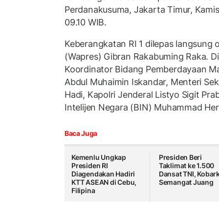
Perdanakusuma, Jakarta Timur, Kamis 
09.10 WIB.
Keberangkatan RI 1 dilepas langsung o
(Wapres) Gibran Rakabuming Raka. Di
Koordinator Bidang Pemberdayaan M
Abdul Muhaimin Iskandar, Menteri Sek
Hadi, Kapolri Jenderal Listyo Sigit P
Intelijen Negara (BIN) Muhammad Her
Baca Juga
Kemenlu Ungkap
Presiden Beri
Presiden RI
Taklimat ke 1.500
Diagendakan Hadiri
Dansat TNI, Kobar
KTT ASEAN di Cebu,
Semangat Juang
Filipina