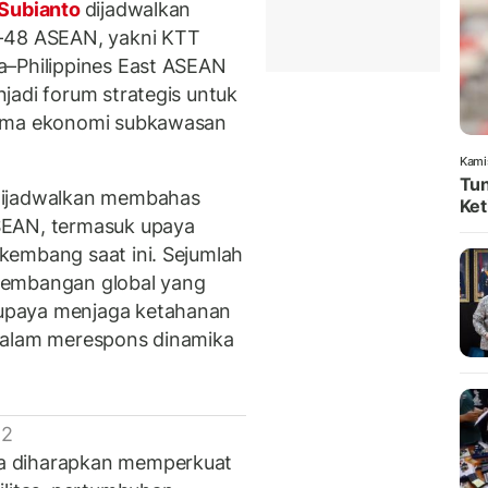
Subianto
dijadwalkan
e-48 ASEAN, yakni KTT
a–Philippines East ASEAN
jadi forum strategis untuk
sama ekonomi subkawasan
Kami
Tun
dijadwalkan membahas
Ket
SEAN, termasuk upaya
kembang saat ini. Sejumlah
kembangan global yang
upaya menjaga ketahanan
dalam merespons dinamika
 2
a diharapkan memperkuat