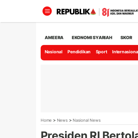
AMEERA
EKONOMI SYARIAH
SKOR
Nasional
Pendidikan
Sport
Internasiona
>
>
Home
News
Nasional News
Presiden RI Bertol