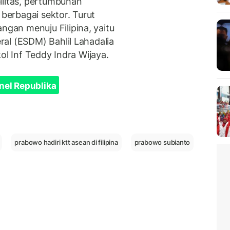
ilitas, pertumbuhan
 berbagai sektor. Turut
an menuju Filipina, yaitu
al (ESDM) Bahlil Lahadalia
ol Inf Teddy Indra Wijaya.
nel Republika
prabowo hadiri ktt asean di filipina
prabowo subianto