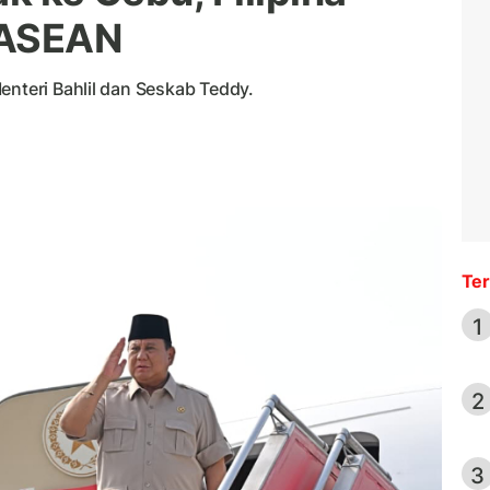
 ASEAN
enteri Bahlil dan Seskab Teddy.
Ter
1
2
3