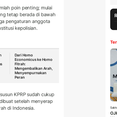
lah poin penting; mulai
yang tetap berada di bawah
gga pengaturan anggota
titusi kepolisian.
Ter
n
Dari Homo
Economicus ke Homo
as
Fitrah:
Mengembalikan Arah,
Menyempurnakan
Peran
disusun KPRP sudah cukup
u dibuat setelah menyerap
ah di Indonesia.
Sabt
OJK