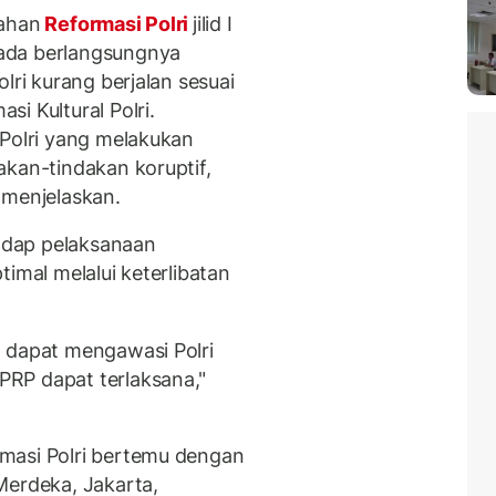
lahan
Reformasi Polri
jilid I
ada berlangsungnya
lri kurang berjalan sesuai
i Kultural Polri.
 Polri yang melakukan
akan-tindakan koruptif,
 menjelaskan.
adap pelaksanaan
ptimal melalui keterlibatan
 dapat mengawasi Polri
RP dapat terlaksana,"
masi Polri bertemu dengan
Merdeka, Jakarta,