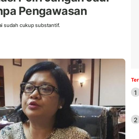
anpa Pengawasan
ai sudah cukup substantif.
Ter
1
2