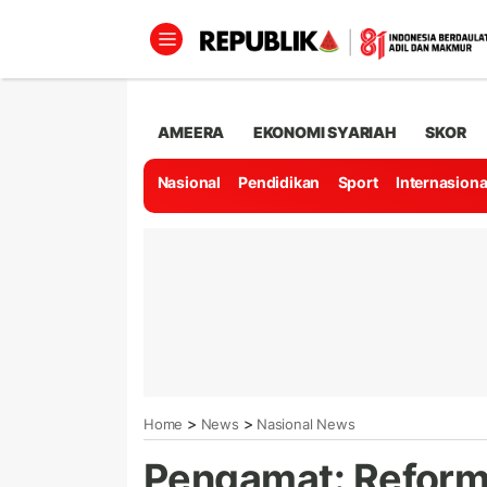
AMEERA
EKONOMI SYARIAH
SKOR
Nasional
Pendidikan
Sport
Internasiona
>
>
Home
News
Nasional News
Pengamat: Reforma