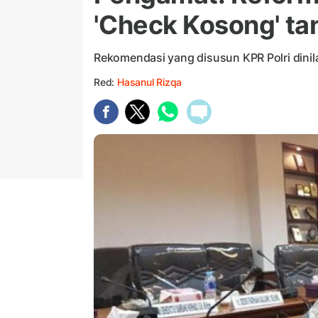
'Check Kosong' t
Rekomendasi yang disusun KPR Polri dinil
Red:
Hasanul Rizqa