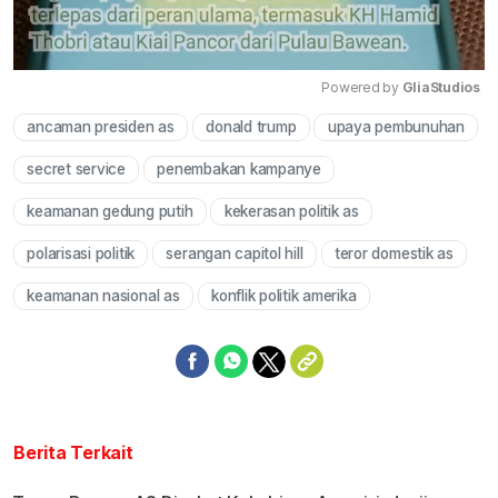
Powered by 
GliaStudios
ancaman presiden as
donald trump
upaya pembunuhan
Mute
secret service
penembakan kampanye
keamanan gedung putih
kekerasan politik as
polarisasi politik
serangan capitol hill
teror domestik as
keamanan nasional as
konflik politik amerika
Berita Terkait