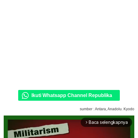
Ikuti Whatsapp Channel Republika
sumber : Antara, Anadolu. Kyodo
Baca selengkapnya
arrow_forward_ios