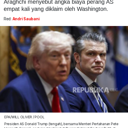
Araghchi menyebut angka biaya perang AS
empat kali yang diklaim oleh Washington.
Red:
Andri Saubani
EPA/WILL OLIVER / POOL
Presiden AS Donald Trump (tengah), bersama Menteri Pertahanan Pete