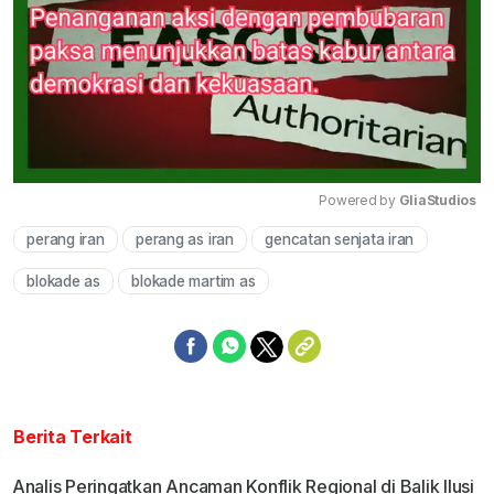
Powered by 
GliaStudios
perang iran
perang as iran
gencatan senjata iran
Mute
blokade as
blokade martim as
Berita Terkait
Analis Peringatkan Ancaman Konflik Regional di Balik Ilusi