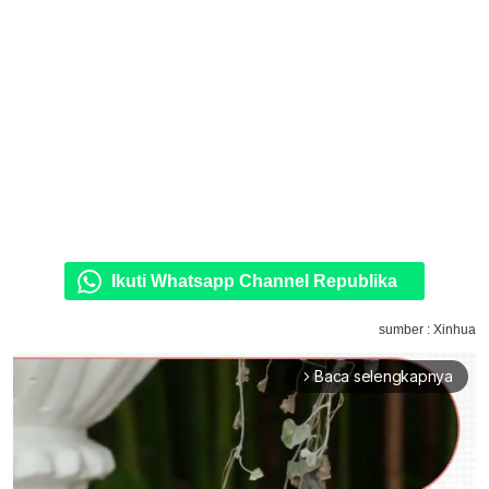
Ikuti Whatsapp Channel Republika
sumber : Xinhua
Baca selengkapnya
arrow_forward_ios