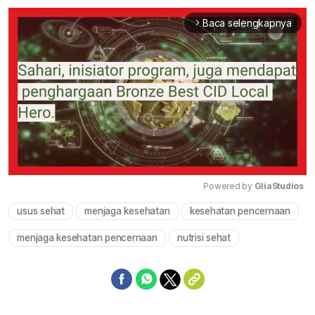
Baca selengkapnya
arrow_forward_ios
Powered by 
GliaStudios
usus sehat
menjaga kesehatan
kesehatan pencernaan
Mute
menjaga kesehatan pencernaan
nutrisi sehat