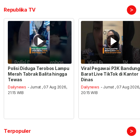
>
Republika TV
Polisi Diduga Terobos Lampu
Viral Pegawai P3K Bandung
Merah Tabrak Balita hingga
Barat Live TikTok di Kantor
Tewas
Dinas
Dailynews
- Jumat , 07 Aug 2026,
Dailynews
- Jumat , 07 Aug 2026
21:15 WIB
20:15 WIB
>
Terpopuler