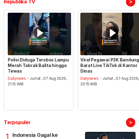
>
Republika TV
Polisi Diduga Terobos Lampu
Viral Pegawai P3K Bandung
Merah Tabrak Balita hingga
Barat Live TikTok di Kantor
Tewas
Dinas
Dailynews
- Jumat , 07 Aug 2026,
Dailynews
- Jumat , 07 Aug 2026
21:15 WIB
20:15 WIB
>
Terpopuler
Indonesia Gagal ke
1