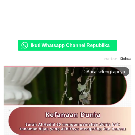
Ikuti Whatsapp Channel Republika
sumber : Xinhua
Baca selengkapnya
arrow_forward_ios