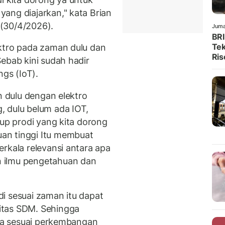
ang diajarkan," kata Brian
 (30/4/2026).
Juma
BRI
Tek
ktro pada zaman dulu dan
Ris
ebab kini sudah hadir
ngs (IoT).
n dulu dengan elektro
, dulu belum ada IOT,
tup prodi yang kita dorong
an tinggi Itu membuat
rkala relevansi antara apa
 ilmu pengetahuan dan
i sesuai zaman itu dapat
itas SDM. Sehingga
rja sesuai perkembangan