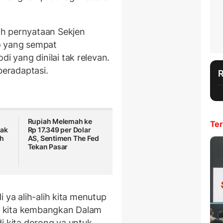
h pernyataan Sekjen
o yang sempat
 yang dinilai tak relevan.
 beradaptasi.
Rupiah Melemah ke
Ter
tak
Rp 17.349 per Dolar
h
AS, Sentimen The Fed
Tekan Pasar
 ya alih-alih kita menutup
ru kita kembangkan Dalam
i kita dorong ya untuk