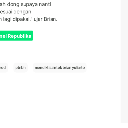
bah dong supaya nanti
 sesuai dengan
agi dipakai," ujar Brian.
nel Republika
rodi
ptnbh
mendiktisaintek brian yuliarto