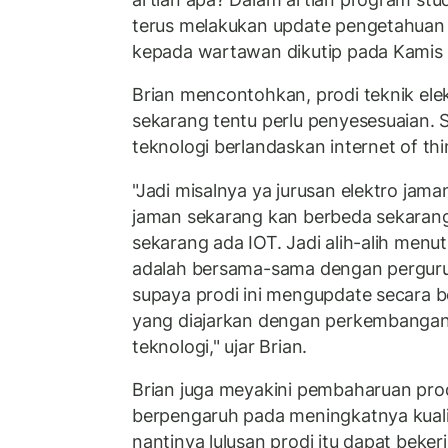
terus melakukan update pengetahuan y
kepada wartawan dikutip pada Kamis
Brian mencontohkan, prodi teknik ele
sekarang tentu perlu penyesesuaian. S
teknologi berlandaskan internet of thi
"Jadi misalnya ya jurusan elektro jama
jaman sekarang kan berbeda sekarang
sekarang ada IOT. Jadi alih-alih menu
adalah bersama-sama dengan perguru
supaya prodi ini mengupdate secara be
yang diajarkan dengan perkembangan
teknologi," ujar Brian.
Brian juga meyakini pembaharuan prod
berpengaruh pada meningkatnya kual
nantinya lulusan prodi itu dapat beke