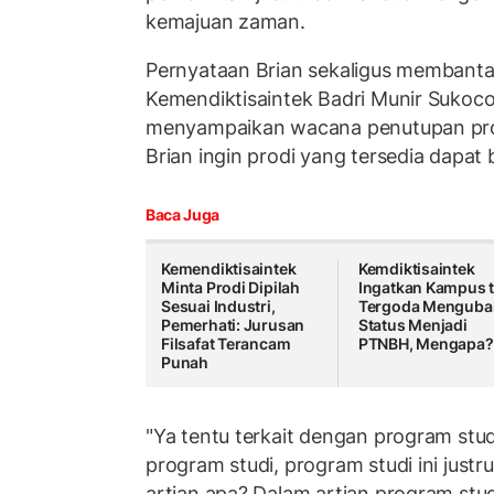
kemajuan zaman.
Pernyataan Brian sekaligus membanta
Kemendiktisaintek Badri Munir Sukoc
menyampaikan wacana penutupan prodi
Brian ingin prodi yang tersedia dapat
Baca Juga
Kemendiktisaintek
Kemdiktisaintek
Minta Prodi Dipilah
Ingatkan Kampus 
Sesuai Industri,
Tergoda Menguba
Pemerhati: Jurusan
Status Menjadi
Filsafat Terancam
PTNBH, Mengapa?
Punah
"Ya tentu terkait dengan program studi
program studi, program studi ini just
artian apa? Dalam artian program stud