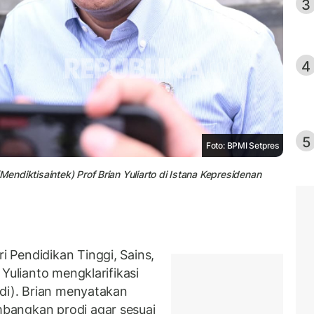
3
4
5
Foto: BPMI Setpres
Mendiktisaintek) Prof Brian Yuliarto di Istana Kepresidenan
 Pendidikan Tinggi, Sains,
Yulianto mengklarifikasi
odi). Brian menyatakan
bangkan prodi agar sesuai