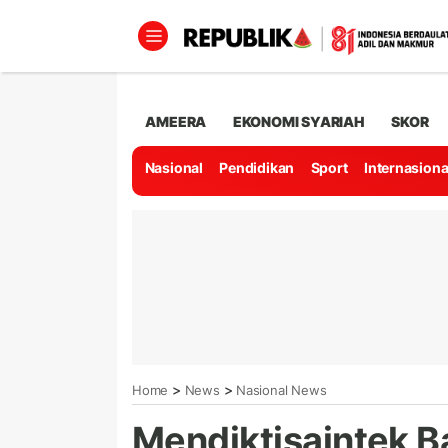
AMEERA
EKONOMI SYARIAH
SKOR
Nasional
Pendidikan
Sport
Internasiona
>
>
Home
News
Nasional News
Mendiktisaintek B