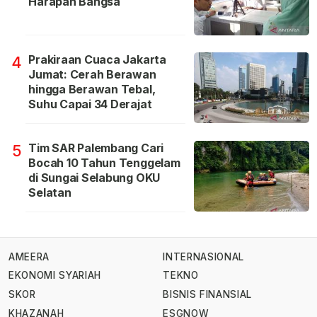
Harapan Bangsa
Prakiraan Cuaca Jakarta
4
Jumat: Cerah Berawan
hingga Berawan Tebal,
Suhu Capai 34 Derajat
Tim SAR Palembang Cari
5
Bocah 10 Tahun Tenggelam
di Sungai Selabung OKU
Selatan
AMEERA
INTERNASIONAL
EKONOMI SYARIAH
TEKNO
SKOR
BISNIS FINANSIAL
KHAZANAH
ESGNOW