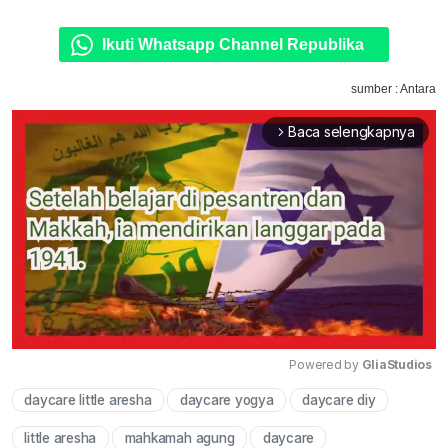
Ikuti Whatsapp Channel Republika
sumber : Antara
Baca selengkapnya
arrow_forward_ios
Powered by 
GliaStudios
daycare little aresha
daycare yogya
daycare diy
Mute
little aresha
mahkamah agung
daycare