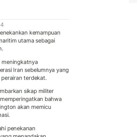
 4
li menekankan kemampuan
aritim utama sebagai
n.
h meningkatnya
erasi Iran sebelumnya yang
perairan terdekat.
mbarkan sikap militer
il memperingatkan bahwa
hington akan memicu
asi.
ahi penekanan
, yang menandakan