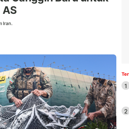
l AS
Iran.
Ter
1
2