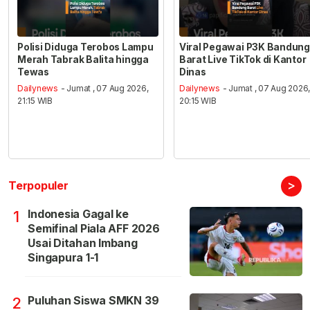
Polisi Diduga Terobos Lampu
Viral Pegawai P3K Bandung
Merah Tabrak Balita hingga
Barat Live TikTok di Kantor
Tewas
Dinas
Dailynews
- Jumat , 07 Aug 2026,
Dailynews
- Jumat , 07 Aug 2026
21:15 WIB
20:15 WIB
>
Terpopuler
Indonesia Gagal ke
1
Semifinal Piala AFF 2026
Usai Ditahan Imbang
Singapura 1-1
Puluhan Siswa SMKN 39
2