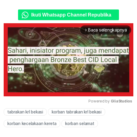
Ikuti Whatsapp Channel Republika
Baca selengkapnya
arrow_forward_ios
Powered by 
GliaStudios
tabrakan krl bekasi
korban tabrakan krl bekasi
Mute
korban kecelakaan kereta
korban selamat