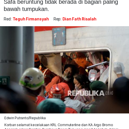
Safa beruntung tidak berada di bagian paling
bawah tumpukan.
Red:
Teguh Firmansyah
Rep:
Dian Fath Risalah
Edwin Putranto/Republika
Korban selamat kecelakaan KRL Commuterline dan KA Argo Bromo