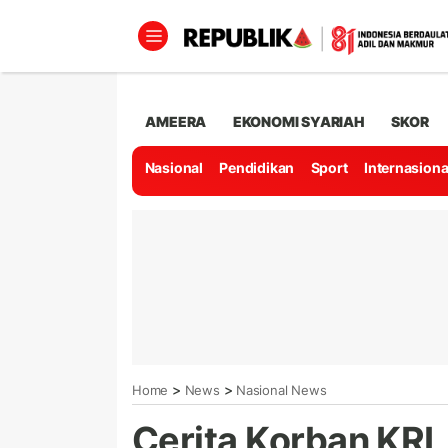
AMEERA
EKONOMI SYARIAH
SKOR
Nasional
Pendidikan
Sport
Internasiona
>
>
Home
News
Nasional News
Cerita Korban KRL 