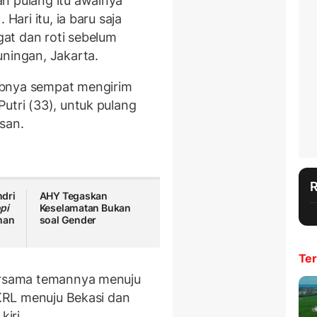
n pulang itu awalnya
Hari itu, ia baru saja
at dan roti sebelum
uningan, Jakarta.
abnya sempat mengirim
utri (33), untuk pulang
san.
dri
AHY Tegaskan
pi
Keselamatan Bukan
man
soal Gender
Ter
bersama temannya menuju
k KRL menuju Bekasi dan
kiri.