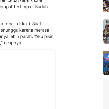
ih cepat ditarik saat
sempat tertimpa. “Sudah
a robek di kaki. Saat
 menunggu karena merasa
nya lebih parah. “Aku pikir
,” ucapnya.