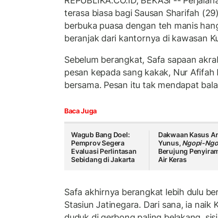
REPUBLIKA.CO.ID, BEKASI -- Perjalana
terasa biasa bagi Sausan Sharifah (29). 
berbuka puasa dengan teh manis hang
beranjak dari kantornya di kawasan K
Sebelum berangkat, Safa sapaan akr
pesan kepada sang kakak, Nur Afifah P
bersama. Pesan itu tak mendapat bala
Baca Juga
Wagub Bang Doel:
Dakwaan Kasus An
Pemprov Segera
Yunus,
Ngopi-Ngo
Evaluasi Perlintasan
Berujung Penyira
Sebidang di Jakarta
Air Keras
Safa akhirnya berangkat lebih dulu 
Stasiun Jatinegara. Dari sana, ia nai
duduk di gerbong paling belakang, sisi 