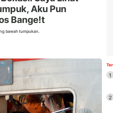
umpuk, Aku Pun
os Bange!t
ling bawah tumpukan.
Ter
1
2