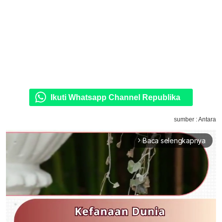
Ikuti Whatsapp Channel Republika
sumber : Antara
Baca selengkapnya
arrow_forward_ios