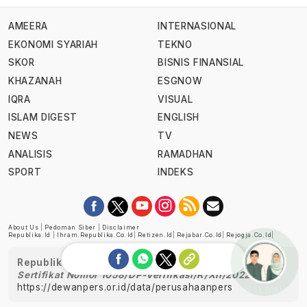
AMEERA
INTERNASIONAL
EKONOMI SYARIAH
TEKNO
SKOR
BISNIS FINANSIAL
KHAZANAH
ESGNOW
IQRA
VISUAL
ISLAM DIGEST
ENGLISH
NEWS
TV
ANALISIS
RAMADHAN
SPORT
INDEKS
About Us
|
Pedoman Siber
|
Disclaimer
Republika.id
|
Ihram.republika.co.id
|
Retizen.id
|
Rejabar.co.id
|
Rejogja.co.id
|
Republika telah diverifikasi oleh Dewan Pers
Sertifikat Nomor 1058/DP-Verifikasi/K/XII/2022
https://dewanpers.or.id/data/perusahaanpers
Ask me!