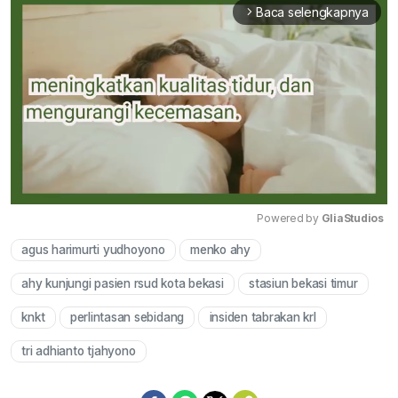
Baca selengkapnya
arrow_forward_ios
Powered by 
GliaStudios
agus harimurti yudhoyono
menko ahy
Mute
ahy kunjungi pasien rsud kota bekasi
stasiun bekasi timur
knkt
perlintasan sebidang
insiden tabrakan krl
tri adhianto tjahyono