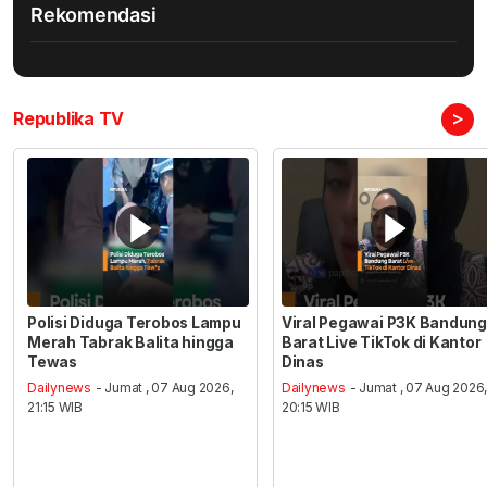
Rekomendasi
>
Republika TV
Polisi Diduga Terobos Lampu
Viral Pegawai P3K Bandung
Merah Tabrak Balita hingga
Barat Live TikTok di Kantor
Tewas
Dinas
Dailynews
- Jumat , 07 Aug 2026,
Dailynews
- Jumat , 07 Aug 2026
21:15 WIB
20:15 WIB