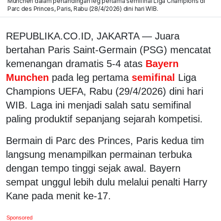
Munchen dalam pertandingan leg pertama semifinal Liga Champions di
Parc des Princes, Paris, Rabu (28/4/2026) dini hari WIB.
REPUBLIKA.CO.ID, JAKARTA — Juara
bertahan Paris Saint-Germain (PSG) mencatat
kemenangan dramatis 5-4 atas
Bayern
Munchen
pada leg pertama
semifinal
Liga
Champions UEFA, Rabu (29/4/2026) dini hari
WIB. Laga ini menjadi salah satu semifinal
paling produktif sepanjang sejarah kompetisi.
Bermain di Parc des Princes, Paris kedua tim
langsung menampilkan permainan terbuka
dengan tempo tinggi sejak awal. Bayern
sempat unggul lebih dulu melalui penalti Harry
Kane pada menit ke-17.
Sponsored