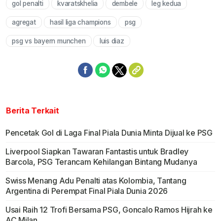
gol penalti
kvaratskhelia
dembele
leg kedua
agregat
hasil liga champions
psg
psg vs bayern munchen
luis diaz
Berita Terkait
Pencetak Gol di Laga Final Piala Dunia Minta Dijual ke PSG
Liverpool Siapkan Tawaran Fantastis untuk Bradley
Barcola, PSG Terancam Kehilangan Bintang Mudanya
Swiss Menang Adu Penalti atas Kolombia, Tantang
Argentina di Perempat Final Piala Dunia 2026
Usai Raih 12 Trofi Bersama PSG, Goncalo Ramos Hijrah ke
AC Milan