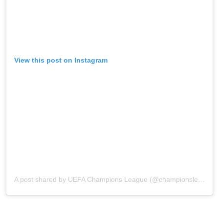
View this post on Instagram
A post shared by UEFA Champions League (@championsleague)