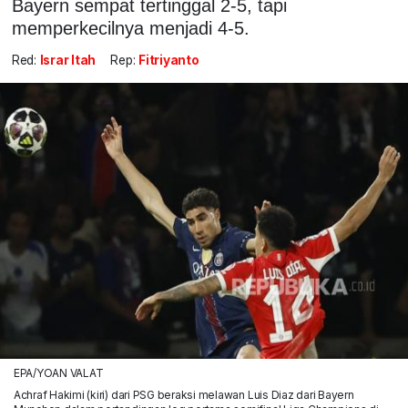
Bayern sempat tertinggal 2-5, tapi
memperkecilnya menjadi 4-5.
Red:
Israr Itah
Rep:
Fitriyanto
EPA/YOAN VALAT
Achraf Hakimi (kiri) dari PSG beraksi melawan Luis Diaz dari Bayern