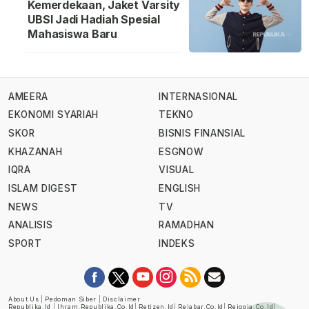
Kemerdekaan, Jaket Varsity
UBSI Jadi Hadiah Spesial
Mahasiswa Baru
AMEERA
INTERNASIONAL
EKONOMI SYARIAH
TEKNO
SKOR
BISNIS FINANSIAL
KHAZANAH
ESGNOW
IQRA
VISUAL
ISLAM DIGEST
ENGLISH
NEWS
TV
ANALISIS
RAMADHAN
SPORT
INDEKS
About Us
|
Pedoman Siber
|
Disclaimer
Republika.id
|
Ihram.republika.co.id
|
Retizen.id
|
Rejabar.co.id
|
Rejogja.co.id
|