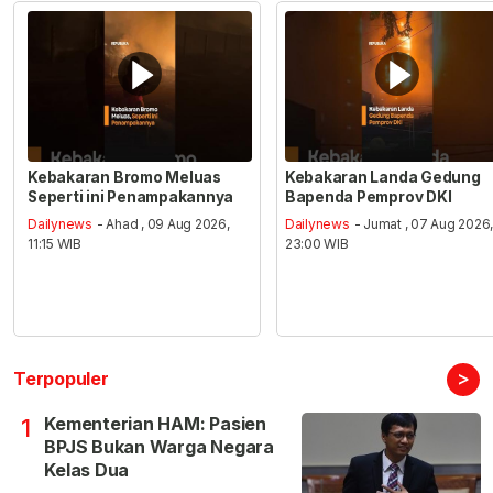
Kebakaran Bromo Meluas
Kebakaran Landa Gedung
Seperti ini Penampakannya
Bapenda Pemprov DKI
Dailynews
- Ahad , 09 Aug 2026,
Dailynews
- Jumat , 07 Aug 2026
11:15 WIB
23:00 WIB
>
Terpopuler
Kementerian HAM: Pasien
1
BPJS Bukan Warga Negara
Kelas Dua