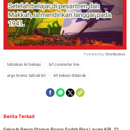
Powered by 
GliaStudios
tabrakan krl bekasi
krl commuter line
Mute
argo bromo tabrak krl
krl bekasi ditabrak
Berita Terkait
Seluruh Peron Stasiun Bogor Sudah Bisa Layani KRL 12