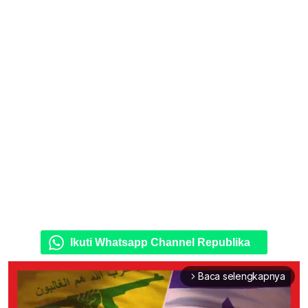
Ikuti Whatsapp Channel Republika
Baca selengkapnya
arrow_forward_ios