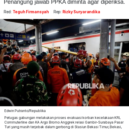
Penangung jawab PPKA diminta agar diperiksa.
Red:
Teguh Firmansyah
Rep:
Rizky Suryarandika
Edwin Putranto/Republika
Petugas gabungan melakukan proses evakuasi korban kecelakaan KRL
Commuterline dan KA Argo Bromo Anggrek relasi Gambir-Surabaya Pasar
Turi yang masih terjebak dalam gerbong di Stasiun Bekasi Timur, Bekasi,