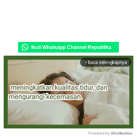
Ikuti Whatsapp Channel Republika
Baca selengkapnya
arrow_forward_ios
Powered by 
GliaStudios