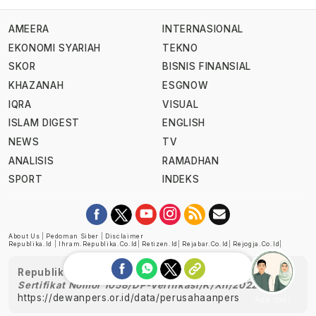
AMEERA
INTERNASIONAL
EKONOMI SYARIAH
TEKNO
SKOR
BISNIS FINANSIAL
KHAZANAH
ESGNOW
IQRA
VISUAL
ISLAM DIGEST
ENGLISH
NEWS
TV
ANALISIS
RAMADHAN
SPORT
INDEKS
About Us
|
Pedoman Siber
|
Disclaimer
Republika.id
|
Ihram.republika.co.id
|
Retizen.id
|
Rejabar.co.id
|
Rejogja.co.id
|
Republika telah diverifikasi oleh Dewan Pers
Sertifikat Nomor 1058/DP-Verifikasi/K/XII/2022
https://dewanpers.or.id/data/perusahaanpers
Ask me!