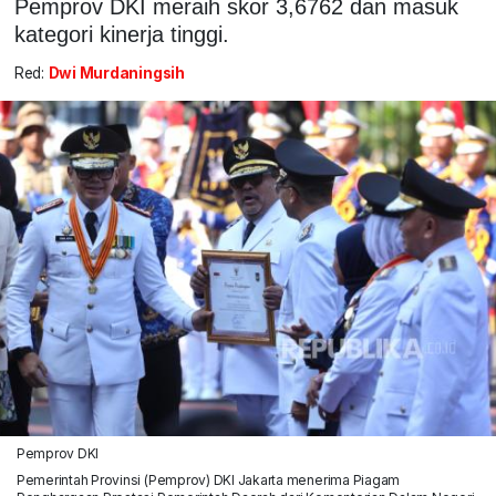
Pemprov DKI meraih skor 3,6762 dan masuk
kategori kinerja tinggi.
Red:
Dwi Murdaningsih
Pemprov DKI
Pemerintah Provinsi (Pemprov) DKI Jakarta menerima Piagam