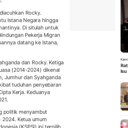
.
diacuhkan Rocky.
ntu Istana Negara hingga
ntinya. Di situlah untuk
lindungan Pekerja Migran
sannya datang ke Istana,
.
Kami
yahganda dan Rocky. Ketiga
Rat
kuasa (2014-2024) dikenal
Isu
kan, Jumhur dan Syahganda
akibat tuduhan penyebaran
ipta Kerja. Keduanya
021.
 politik menyambut
s) 2024. Ketua umum
onesia (KSPSI) ini terpilih