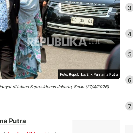
3
4
5
Foto: Republika/Erik Purnama Putra
6
yat di Istana Kepresidenan Jakarta, Senin (27/4/2026)
7
ma Putra