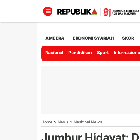
AMEERA
EKONOMI SYARIAH
SKOR
Nasional
Pendidikan
Sport
Internasiona
>
>
Home
News
Nasional News
Jumhur Hidayat: D