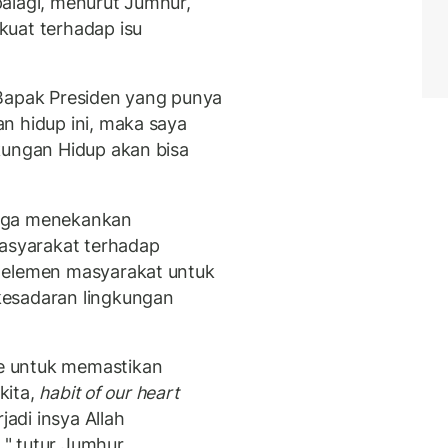
alagi, menurut Jumhur,
kuat terhadap isu
apak Presiden yang punya
n hidup ini, maka saya
kungan Hidup akan bisa
 juga menekankan
syarakat terhadap
 elemen masyarakat untuk
kesadaran lingkungan
e untuk memastikan
kita,
habit of our heart
jadi insya Allah
" tutur Jumhur.