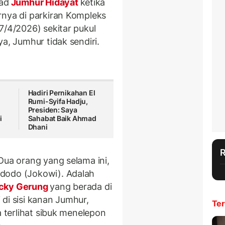
ad
Jumhur Hidayat
ketika
rnya di parkiran Kompleks
7/4/2026) sekitar pukul
a, Jumhur tidak sendiri.
Hadiri Pernikahan El
Rumi-Syifa Hadju,
Presiden: Saya
i
Sahabat Baik Ahmad
Dhani
Dua orang yang selama ini,
dodo (Jokowi). Adalah
cky Gerung
yang berada di
di sisi kanan Jumhur,
Ter
a terlihat sibuk menelepon