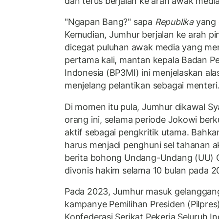
dan terus berjalan ke arah awak media
"Ngapan Bang?" sapa
Republika
yang 
Kemudian, Jumhur berjalan ke arah pi
dicegat puluhan awak media yang mena
pertama kali, mantan kepala Badan Pe
Indonesia (BP3MI) ini menjelaskan ala
menjelang pelantikan sebagai menteri
Di momen itu pula, Jumhur dikawal S
orang ini, selama periode Jokowi ber
aktif sebagai pengkritik utama. Bah
harus menjadi penghuni sel tahanan 
berita bohong Undang-Undang (UU) C
divonis hakim selama 10 bulan pada 2
Pada 2023, Jumhur masuk gelanggang
kampanye Pemilihan Presiden (Pilpre
Konfederasi Serikat Pekerja Seluruh Ind