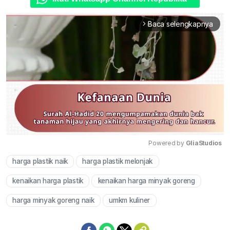
Baca selengkapnya
arrow_forward_ios
Powered by 
GliaStudios
harga plastik naik
harga plastik melonjak
Mute
kenaikan harga plastik
kenaikan harga minyak goreng
harga minyak goreng naik
umkm kuliner