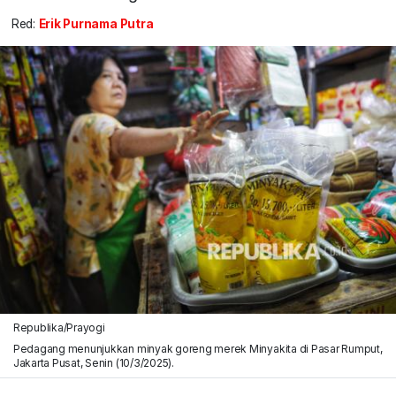
Red:
Erik Purnama Putra
Republika/Prayogi
Pedagang menunjukkan minyak goreng merek Minyakita di Pasar Rumput,
Jakarta Pusat, Senin (10/3/2025).