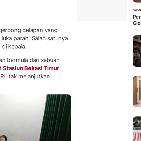
Sabt
.
Per
Glo
gerbong delapan yang
 luka parah. Salah satunya
 di kepala.
den bermula dari sebuah
t
Stasiun Bekasi Timur
 KRL tak melanjutkan