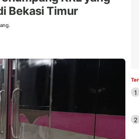
di Bekasi Timur
rang.
Ter
1
2