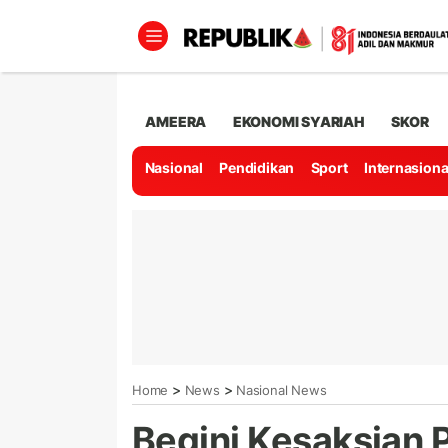
AMEERA
EKONOMI SYARIAH
SKOR
Nasional
Pendidikan
Sport
Internasiona
>
>
Home
News
Nasional News
Begini Kesaksian