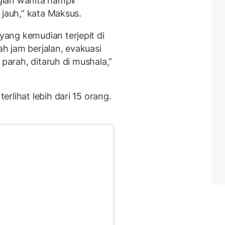
ian wanita hampir
 jauh,” kata Maksus.
ang kemudian terjepit di
 jam berjalan, evakuasi
 parah, ditaruh di mushala,”
rlihat lebih dari 15 orang.