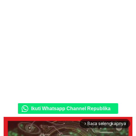
Ikuti Whatsapp Channel Republika
Baca selengkapnya
arrow_forward_ios