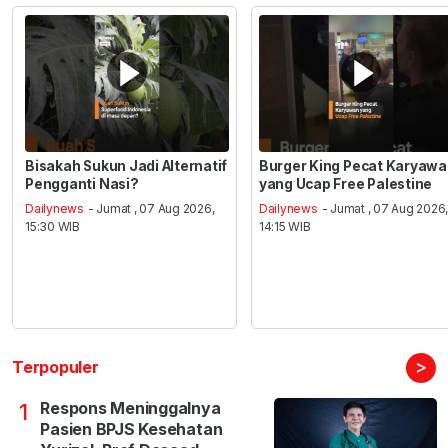
Bisakah Sukun Jadi Alternatif
Burger King Pecat Karyaw
Pengganti Nasi?
yang Ucap Free Palestine
Dailynews
- Jumat , 07 Aug 2026,
Dailynews
- Jumat , 07 Aug 2026
15:30 WIB
14:15 WIB
>
Terpopuler
Respons Meninggalnya
1
Pasien BPJS Kesehatan