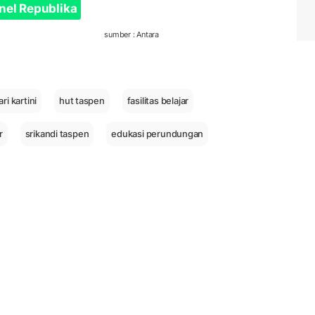
nel Republika
sumber : Antara
ari kartini
hut taspen
fasilitas belajar
r
srikandi taspen
edukasi perundungan