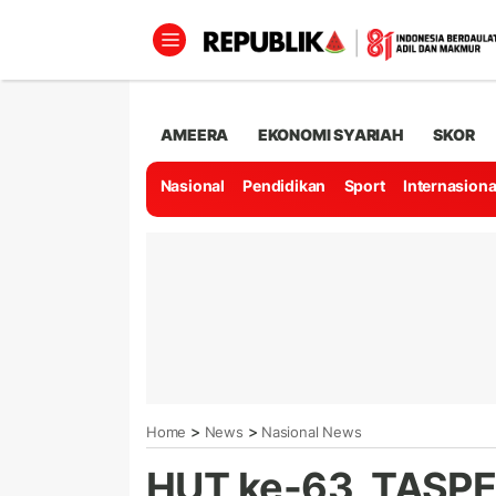
AMEERA
EKONOMI SYARIAH
SKOR
Nasional
Pendidikan
Sport
Internasiona
>
>
Home
News
Nasional News
HUT ke-63, TASPE