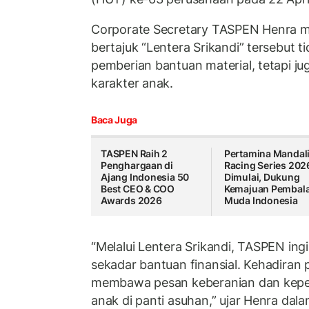
Corporate Secretary TASPEN Henra m
bertajuk “Lentera Srikandi” tersebut 
pemberian bantuan material, tetapi j
karakter anak.
Baca Juga
TASPEN Raih 2
Pertamina Mandal
Penghargaan di
Racing Series 202
Ajang Indonesia 50
Dimulai, Dukung
Best CEO & COO
Kemajuan Pembal
Awards 2026
Muda Indonesia
“Melalui Lentera Srikandi, TASPEN ing
sekadar bantuan finansial. Kehadiran 
membawa pesan keberanian dan keper
anak di panti asuhan,” ujar Henra dal