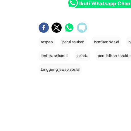
Ikuti Whatsapp Chan
taspen
panti asuhan
bantuan sosial
h
lentera srikandi
jakarta
pendidikan karakte
tanggung jawab sosial