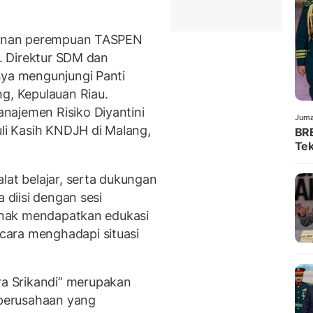
mpinan perempuan TASPEN
i. Direktur SDM dan
sya mengunjungi Panti
ng, Kepulauan Riau.
najemen Risiko Diyantini
Juma
uli Kasih KNDJH di Malang,
BRE
Tek
lat belajar, serta dukungan
a diisi dengan sesi
-anak mendapatkan edukasi
cara menghadapi situasi
a Srikandi” merupakan
l perusahaan yang