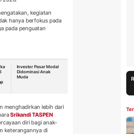
engatakan, kegiatan
tidak hanya berfokus pada
uga pada penguatan
ika
Investor Pasar Modal
6
Didominasi Anak
Muda
ap
in menghadirkan lebih dari
Ter
para
Srikandi TASPEN
cayaan diri bagi anak-
am keterangannya di