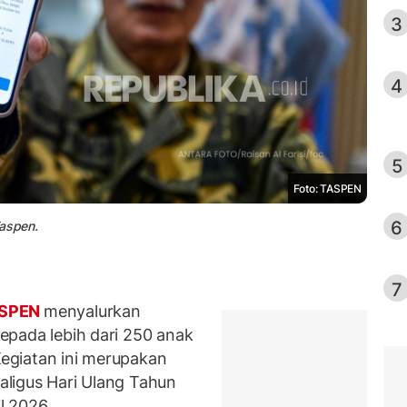
3
4
5
Foto: TASPEN
6
Taspen.
7
SPEN
menyalurkan
epada lebih dari 250 anak
 Kegiatan ini merupakan
aligus Hari Ulang Tahun
l 2026.