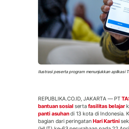
Ilustrasi peserta program menunjukkan aplikasi 
REPUBLIKA.CO.ID, JAKARTA –– PT
TA
bantuan sosial
serta
fasilitas belajar
k
panti asuhan
di 13 kota di Indonesia.
bagian dari peringatan
Hari Kartini
sek
(HUT) ke-63 perusahaan pada 22 Apri