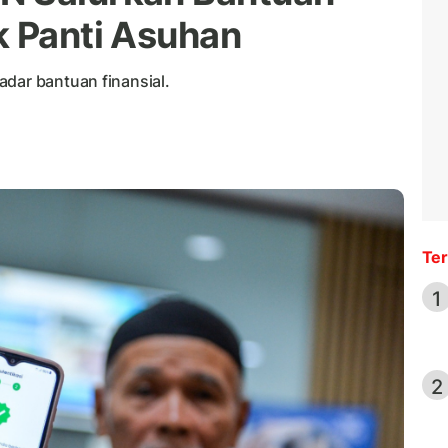
k Panti Asuhan
adar bantuan finansial.
Ter
1
2