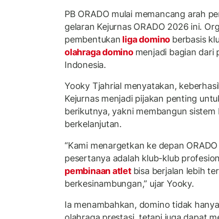
PB ORADO mulai memancang arah pe
gelaran Kejurnas ORADO 2026 ini. Org
pembentukan
liga domino
berbasis k
olahraga domino
menjadi bagian dari
Indonesia.
Yooky Tjahrial menyatakan, keberhas
Kejurnas menjadi pijakan penting unt
berikutnya, yakni membangun sistem 
berkelanjutan.
“Kami menargetkan ke depan ORADO m
pesertanya adalah klub-klub profesiona
pembinaan atlet
bisa berjalan lebih te
berkesinambungan,” ujar Yooky.
Ia menambahkan, domino tidak hanya 
olahraga prestasi, tetapi juga dapat