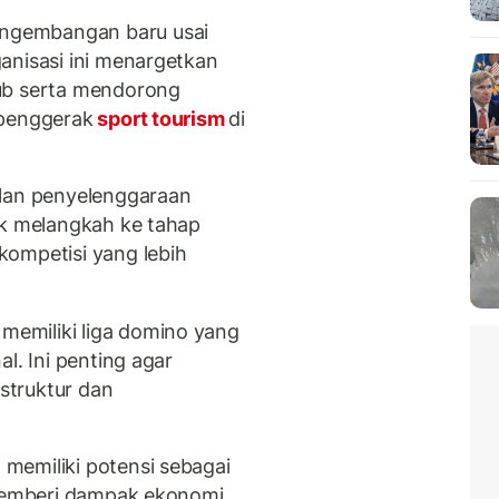
ngembangan baru usai
anisasi ini menargetkan
lub serta mendorong
 penggerak
sport tourism
di
ilan penyelenggaraan
uk melangkah ke tahap
kompetisi yang lebih
emiliki liga domino yang
l. Ini penting agar
rstruktur dan
memiliki potensi sebagai
 memberi dampak ekonomi