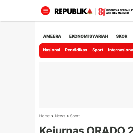
AMEERA
EKONOMI SYARIAH
SKOR
Nasional
Pendidikan
Sport
Internasiona
>
>
Home
News
Sport
Kejurnas ORADO 