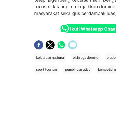
tourism, kita ingin menjadikan domin
masyarakat sekaligus berdampak luas
Ikuti Whatsapp Chan
kejuaraan nasional
olahraga domino
orado
sport tourism
pembinaan atlet
kompetisi n