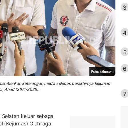
3
4
5
6
Foto: Istimewa
emberikan keterangan media selepas berakhirnya Kejurnas
r, Ahad (26/4/2026).
7
Selatan keluar sebagai
al (Kejurnas) Olahraga