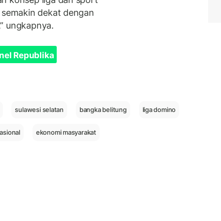
o semakin dekat dengan
,” ungkapnya.
nel Republika
sulawesi selatan
bangka belitung
liga domino
asional
ekonomi masyarakat