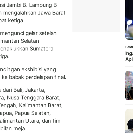
asi Jambi B. Lampung B
lah mengalahkan Jawa Barat
at ketiga.
 mengunci gelar setelah
imantan Selatan
Sabt
menaklukkan Sumatera
Ing
iga.
Apl
dingan ekshibisi yang
u ke babak perdelapan final.
 dari Bali, Jakarta,
ra, Nusa Tenggara Barat,
Tengah, Kalimantan Barat,
apua, Papua Selatan,
alimantan Utara, dan tim
ilan meja.