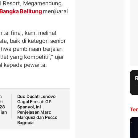
I Resort, Megamendung,
Bangka Belitung
menjuarai
tai final, kami melihat
a, baik di kategori senior
bahwa pembinaan berjalan
et yang kompetitif,” ujar
al kepada pewarta.
n
Duo Ducati Lenovo
mi
Gagal Finis di GP
 28
Spanyol, Ini
Ter
gian
Penjelasan Marc
Marquez dan Pecco
Bagnaia