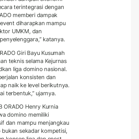
cara terintegrasi dengan
 ORADO memberi dampak
ap event diharapkan mampu
ektor UMKM, dan
penyelenggara,” katanya.
 ORADO Giri Bayu Kusumah
aan teknis selama Kejurnas
kan liga domino nasional.
erjalan konsisten dan
ap naik ke level berikutnya.
i terbentuk,” ujarnya.
PB ORADO Henry Kurnia
a domino memiliki
usif dan mampu menjangkau
 bukan sekadar kompetisi,
n konsep liga dan sport