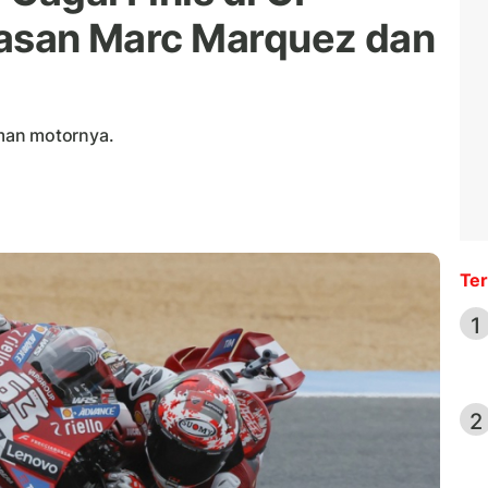
elasan Marc Marquez dan
man motornya.
Ter
1
2