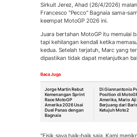
Sirkuit Jerez, Ahad (26/4/2026) mal
Francesco "Pecco" Bagnaia sama-sama 
keempat MotoGP 2026 ini.
Juara bertahan MotoGP itu memulai bal
tapi kehilangan kendali ketika memasu
kedua. Setelah terjatuh, Marc yang te
dipastikan tidak dapat melanjutkan ba
Baca Juga
Jorge Martin Rebut
Di Giannantonio P
Kemenangan Sprint
Position di MotoG
Race MotoGP
Amerika, Mario Aji
Amerika 2026 Usai
Berjuang dari Bari
Duel Panas dengan
Ketujuh Moto2
Bagnaia
"Fisik saya baik-baik saja. Kami menik