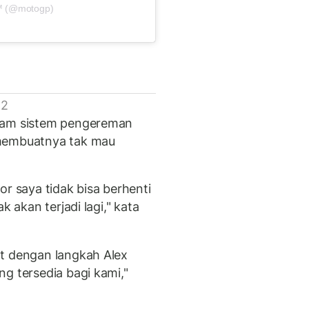
™ (@motogp)
 2
alam sistem pengereman
 membuatnya tak mau
or saya tidak bisa berhenti
k akan terjadi lagi," kata
at dengan langkah Alex
g tersedia bagi kami,"