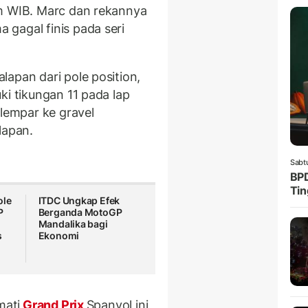
am WIB. Marc dan rekannya
gagal finis pada seri
apan dari pole position,
ki tikungan 11 pada lap
rlempar ke gravel
lapan.
Sabt
BPD
Tin
ole
ITDC Ungkap Efek
P
Berganda MotoGP
Mandalika bagi
s
Ekonomi
mati
Grand Prix
Spanyol ini