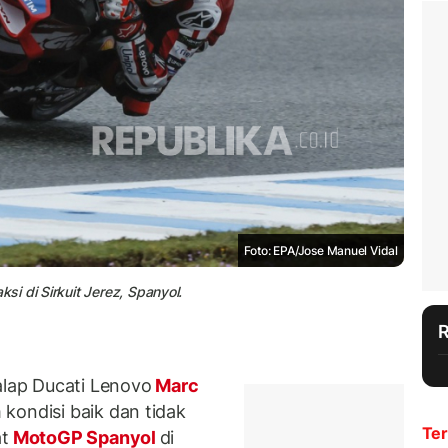
Foto: EPA/Jose Manuel Vidal
i di Sirkuit Jerez, Spanyol.
lap Ducati Lenovo
Marc
kondisi baik dan tidak
Ter
at
MotoGP Spanyol
di