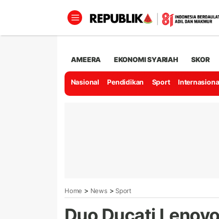
AMEERA
EKONOMI SYARIAH
SKOR
Nasional
Pendidikan
Sport
Internasiona
>
>
Home
News
Sport
Duo Ducati Lenovo 