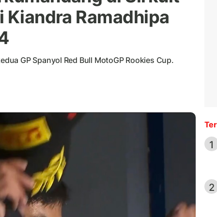
i Kiandra Ramadhipa
 4
edua GP Spanyol Red Bull MotoGP Rookies Cup.
Ter
1
2