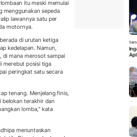
lombaan itu meski memulai
yang menggunakan sepeda
lip lawannya satu per
eda motornya.
berada di urutan ketiga
Sabt
lap kedelapan. Namun,
Ing
Apl
1, di mana merosot sampai
merebut posisi tiga
ai peringkat satu secara
tap tenang. Menjelang finis,
belokan terakhir dan
angkan lomba," kata
madhipa menuntaskan