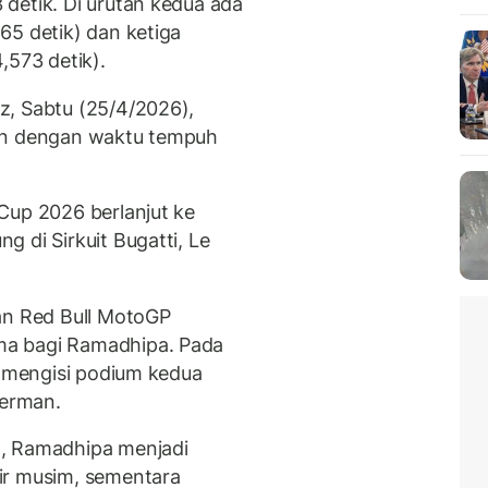
detik. Di urutan kedua ada
65 detik) dan ketiga
,573 detik).
z, Sabtu (25/4/2026),
lan dengan waktu tempuh
Cup 2026 berlanjut ke
 di Sirkuit Bugatti, Le
an Red Bull MotoGP
ma bagi Ramadhipa. Pada
h mengisi podium kedua
Jerman.
5, Ramadhipa menjadi
ir musim, sementara