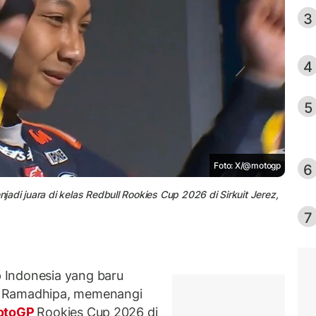
3
4
5
Foto: X/@motogp
6
di juara di kelas Redbull Rookies Cup 2026 di Sirkuit Jerez,
7
 Indonesia yang baru
a Ramadhipa, memenangi
otoGP
Rookies Cup 2026 di