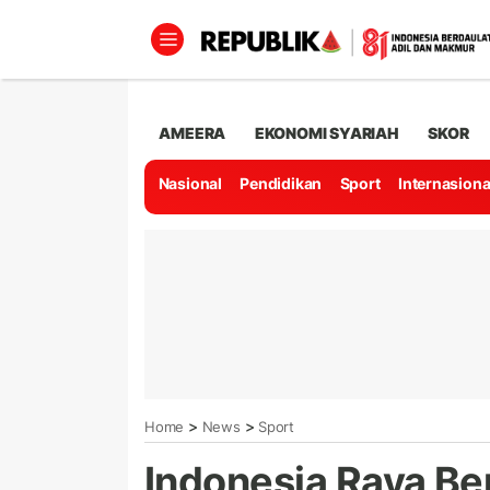
AMEERA
EKONOMI SYARIAH
SKOR
Nasional
Pendidikan
Sport
Internasiona
>
>
Home
News
Sport
Indonesia Raya Be