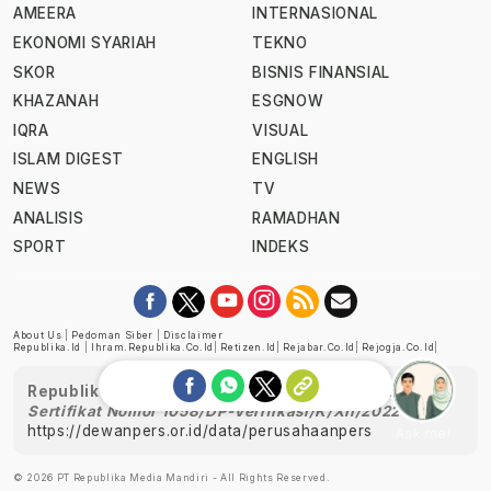
AMEERA
INTERNASIONAL
EKONOMI SYARIAH
TEKNO
SKOR
BISNIS FINANSIAL
KHAZANAH
ESGNOW
IQRA
VISUAL
ISLAM DIGEST
ENGLISH
NEWS
TV
ANALISIS
RAMADHAN
SPORT
INDEKS
About Us
|
Pedoman Siber
|
Disclaimer
Republika.id
|
Ihram.republika.co.id
|
Retizen.id
|
Rejabar.co.id
|
Rejogja.co.id
|
Republika telah diverifikasi oleh Dewan Pers
Sertifikat Nomor 1058/DP-Verifikasi/K/XII/2022
https://dewanpers.or.id/data/perusahaanpers
Ask me!
© 2026 PT Republika Media Mandiri - All Rights Reserved.