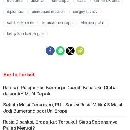
edi rama
albania
uni eropa
rusia
konflik ukraina
Mute
diplomasi
emmanuel macron
sergey lavrov
sanksi ekonomi
keamanan eropa
vladimir putin
kebijakan luar negeri
Berita Terkait
Ratusan Pelajar dari Berbagai Daerah Bahas Isu Global
dalam AYIMUN Depok
Sekutu Mulai Terancam, RUU Sanksi Rusia Milik AS Malah
Jadi Bumerang bagi Uni Eropa
Rusia Disanksi, Eropa Ikut Terpukul: Siapa Sebenarnya
Paling Merugi?