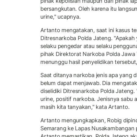
pihak kepolisian maupun dari pihak l
bersangkutan. Oleh karena itu langsu
urine," ucapnya.
Artanto mengatakan, saat ini kasus ter
Ditresnarkoba Polda Jateng. "Apakah 
selaku pengedar atau selaku pengguna,
pihak Direktorat Narkoba Polda Jawa 
menunggu hasil penyelidikan tersebut
Saat ditanya narkoba jenis apa yang 
belum dapat menjawab. Dia mengatak
diselidiki Ditresnarkoba Polda Jateng
urine, positif narkoba. Jenisnya sabu a
masih kita tanyakan," kata Artanto.
Artanto mengungkapkan, Robig dipinda
Semarang ke Lapas Nusakambangan p
Artanto memastikan, Polda Jateng a