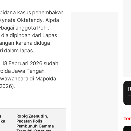
pidana kasus penembakan
ynata Oktafandy, Aipda
ebagai anggota Polri.
dia dipindah dari Lapas
angan karena diduga
i dalam lapas.
r 18 Februari 2026 sudah
Polda Jawa Tengah
diwawancara di Mapolda
/2026).
u
Robig Zaenudin,
Ter
ika
Pecatan Polisi
Pembunuh Gamma
Terbukti Konsumsi