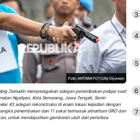
3
4
5
Foto: ANTARA FOTO/Aji Styawan
6
Robig Zainudin memperagakan adegan penembakan pelajar saat
camatan Ngaliyan, Kota Semarang, Jawa Tengah, Senin
lar 43 adegan rekonstruksi di enam lokasi kejadian dengan
7
rsangka penembakan dan 11 saksi termasuk almarhum GRO dan
tikan, untuk mendapatkan gambaran utuh dari peristiwa