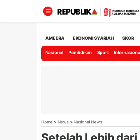
AMEERA
EKONOMI SYARIAH
SKOR
Nasional
Pendidikan
Sport
Internasiona
>
>
Home
News
Nasional News
Setelah Lebih dari