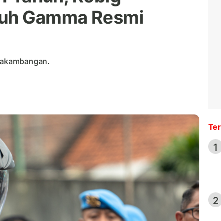
uh Gamma Resmi
usakambangan.
Ter
1
2