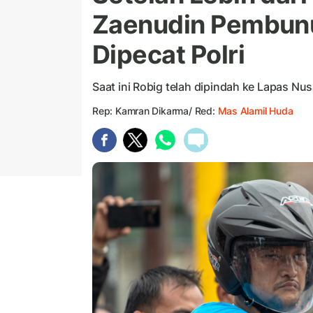
Zaenudin Pembun
Dipecat Polri
Saat ini Robig telah dipindah ke Lapas N
Rep: Kamran Dikarma/ Red:
Mas Alamil Huda