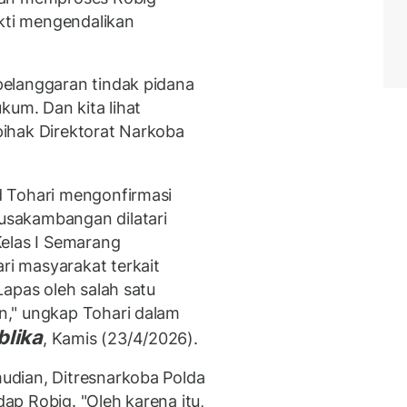
ukti mengendalikan
elanggaran tindak pidana
kum. Dan kita lihat
ihak Direktorat Narkoba
 Tohari mengonfirmasi
sakambangan dilatari
Kelas I Semarang
i masyarakat terkait
Lapas oleh salah satu
," ungkap Tohari dalam
blika
, Kamis (23/4/2026).
dian, Ditresnarkoba Polda
p Robig. "Oleh karena itu,