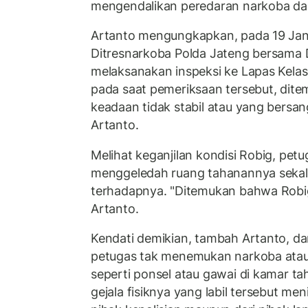
mengendalikan peredaran narkoba dar
Artanto mengungkapkan, pada 19 Janu
Ditresnarkoba Polda Jateng bersama D
melaksanakan inspeksi ke Lapas Kela
pada saat pemeriksaan tersebut, dit
keadaan tidak stabil atau yang bersang
Artanto.
Melihat keganjilan kondisi Robig, pet
menggeledah ruang tahanannya sekali
terhadapnya. "Ditemukan bahwa Robig 
Artanto.
Kendati demikian, tambah Artanto, da
petugas tak menemukan narkoba atau 
seperti ponsel atau gawai di kamar t
gejala fisiknya yang labil tersebut me