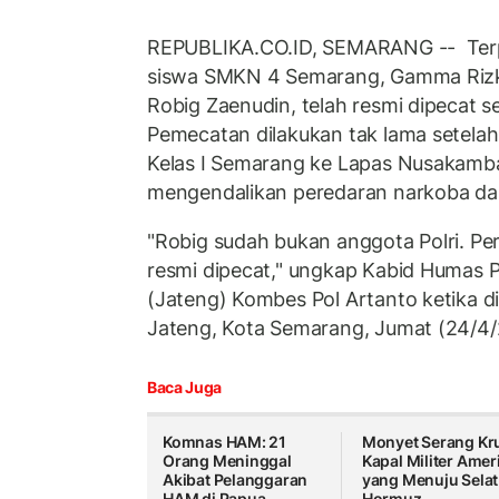
REPUBLIKA.CO.ID,
SEMARANG -- Ter
siswa SMKN 4 Semarang, Gamma Rizk
Robig Zaenudin, telah resmi dipecat s
Pemecatan dilakukan tak lama setelah 
Kelas I Semarang ke Lapas Nusakamb
mengendalikan peredaran narkoba dar
"Robig sudah bukan anggota Polri. Pe
resmi dipecat," ungkap Kabid Humas 
(Jateng) Kombes Pol Artanto ketika 
Jateng, Kota Semarang, Jumat (24/4
Baca Juga
Komnas HAM: 21
Monyet Serang Kr
Orang Meninggal
Kapal Militer Amer
Akibat Pelanggaran
yang Menuju Selat
HAM di Papua
Hormuz