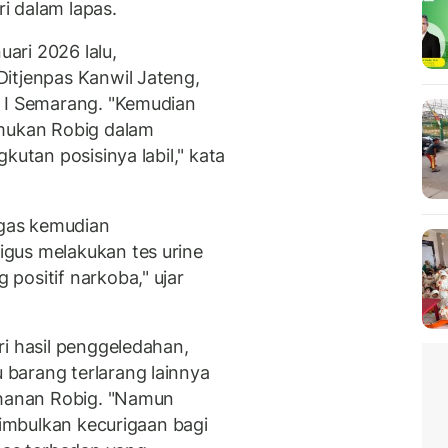
i dalam lapas.
ari 2026 lalu,
itjenpas Kanwil Jateng,
s I Semarang. "Kemudian
emukan Robig dalam
kutan posisinya labil," kata
ugas kemudian
gus melakukan tes urine
positif narkoba," ujar
ri hasil penggeledahan,
barang terlarang lainnya
ahanan Robig. "Namun
nimbulkan kecurigaan bagi