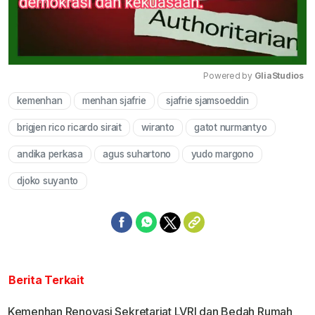
Powered by 
GliaStudios
kemenhan
menhan sjafrie
sjafrie sjamsoeddin
Mute
brigjen rico ricardo sirait
wiranto
gatot nurmantyo
andika perkasa
agus suhartono
yudo margono
djoko suyanto
Berita Terkait
Kemenhan Renovasi Sekretariat LVRI dan Bedah Rumah