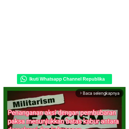
Ikuti Whatsapp Channel Republika
Baca selengkapnya
arrow_forward_ios