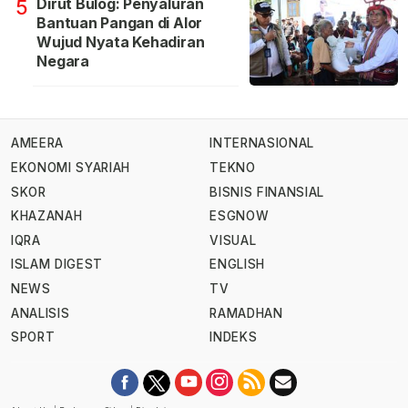
Dirut Bulog: Penyaluran
5
Bantuan Pangan di Alor
Wujud Nyata Kehadiran
Negara
AMEERA
INTERNASIONAL
EKONOMI SYARIAH
TEKNO
SKOR
BISNIS FINANSIAL
KHAZANAH
ESGNOW
IQRA
VISUAL
ISLAM DIGEST
ENGLISH
NEWS
TV
ANALISIS
RAMADHAN
SPORT
INDEKS