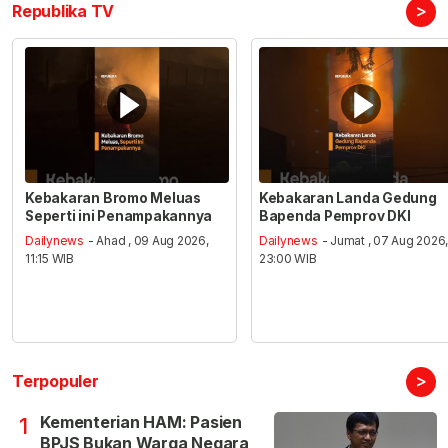
>
Republika TV
Kebakaran Bromo Meluas
Kebakaran Landa Gedung
Seperti ini Penampakannya
Bapenda Pemprov DKI
Dailynews
- Ahad , 09 Aug 2026,
Dailynews
- Jumat , 07 Aug 2026
11:15 WIB
23:00 WIB
>
Terpopuler
Kementerian HAM: Pasien
1
BPJS Bukan Warga Negara