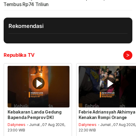
Tembus Rp74 Triliun
Rekomendasi
>
Republika TV
Kebakaran Landa Gedung
Febrie Adriansyah Akhirnya
Bapenda Pemprov DKI
Kenakan Rompi Orange
Dailynews
- Jumat , 07 Aug 2026,
Dailynews
- Jumat , 07 Aug 2026
23:00 WIB
22:30 WIB