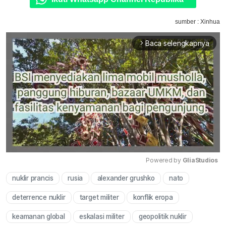
sumber : Xinhua
Baca selengkapnya
arrow_forward_ios
Powered by 
GliaStudios
nuklir prancis
rusia
alexander grushko
nato
Mute
deterrence nuklir
target militer
konflik eropa
keamanan global
eskalasi militer
geopolitik nuklir