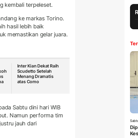
ng kembali terpeleset.
tandang ke markas Torino.
h hasil lebih baik
uk memastikan gelar juara.
Ter
Inter Kian Dekat Raih
okoh
Scudetto Setelah
us
Menang Dramatis
na
atas Como
da Sabtu dini hari WIB
but. Namun performa tim
Sabt
ustru jauh dari
Dip
Ke