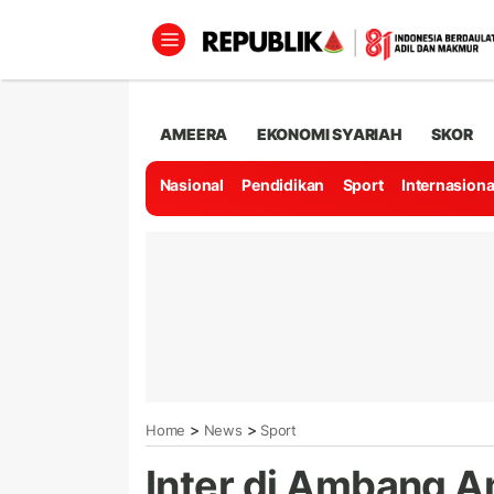
AMEERA
EKONOMI SYARIAH
SKOR
Nasional
Pendidikan
Sport
Internasiona
>
>
Home
News
Sport
Inter di Ambang 