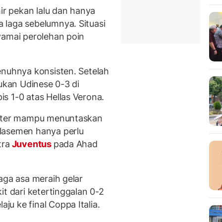
hir pekan lalu dan hanya
 laga sebelumnya. Situasi
yamai perolehan poin
enuhnya konsisten. Setelah
lukan Udinese 0-3 di
s 1-0 atas Hellas Verona.
Inter mampu menuntaskan
lasemen hanya perlu
tra
Juventus
pada Ahad
aga asa meraih gelar
it dari ketertinggalan 0-2
u ke final Coppa Italia.