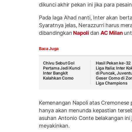
dikunci akhir pekan ini jika para pesai
Pada laga Ahad nanti, Inter akan ber
Syaratnya jelas, Nerazzurri harus merai
dibandingkan
Napoli
dan
AC Milan
unt
Baca Juga
Chivu Sebut Gol
Hasil Pekan ke-32
Pertama Jadi Kunci
Liga Italia: Inter K
Inter Bangkit
di Puncak, Juvent
Kalahkan Como
Geser Como di Zo
Liga Champions
Kemenangan Napoli atas Cremonese pa
hanya akan menunda kepastian terse
asuhan Antonio Conte belakangan ini j
meyakinkan.