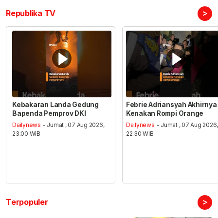
>
Republika TV
Kebakaran Landa Gedung
Febrie Adriansyah Akhirnya
Bapenda Pemprov DKI
Kenakan Rompi Orange
Dailynews
- Jumat , 07 Aug 2026,
Dailynews
- Jumat , 07 Aug 2026
23:00 WIB
22:30 WIB
>
Terpopuler