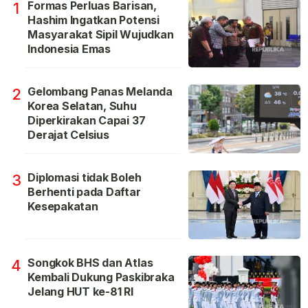
Formas Perluas Barisan,
1
Hashim Ingatkan Potensi
Masyarakat Sipil Wujudkan
Indonesia Emas
Gelombang Panas Melanda
2
Korea Selatan, Suhu
Diperkirakan Capai 37
Derajat Celsius
Diplomasi tidak Boleh
3
Berhenti pada Daftar
Kesepakatan
Songkok BHS dan Atlas
4
Kembali Dukung Paskibraka
Jelang HUT ke-81 RI