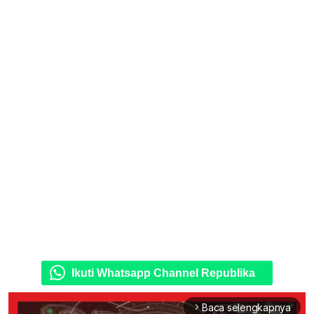
Ikuti Whatsapp Channel Republika
Baca selengkapnya
arrow_forward_ios