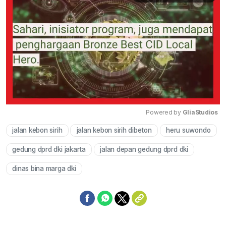
Powered by 
GliaStudios
jalan kebon sirih
jalan kebon sirih dibeton
heru suwondo
Mute
gedung dprd dki jakarta
jalan depan gedung dprd dki
dinas bina marga dki