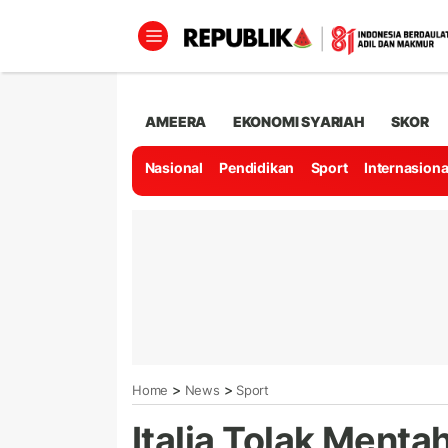
AMEERA
EKONOMI SYARIAH
SKOR
Nasional
Pendidikan
Sport
Internasiona
>
>
Home
News
Sport
Italia Tolak Ment