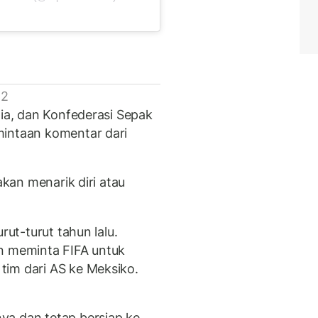
 2
lia, dan Konfederasi Sepak
mintaan komentar dari
akan menarik diri atau
urut-turut tahun lalu.
an meminta FIFA untuk
tim dari AS ke Meksiko.
ya dan tetap bersiap ke