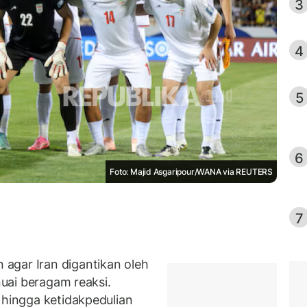
3
4
5
6
Foto: Majid Asgaripour/WANA via REUTERS
7
agar Iran digantikan oleh
uai beragam reaksi.
 hingga ketidakpedulian