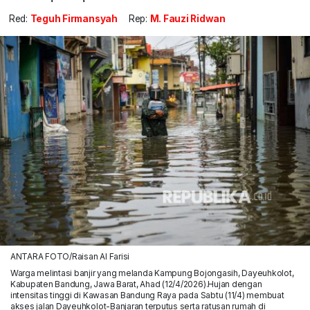
Red:
Teguh Firmansyah
Rep:
M. Fauzi Ridwan
ANTARA FOTO/Raisan Al Farisi
Warga melintasi banjir yang melanda Kampung Bojongasih, Dayeuhkolot,
Kabupaten Bandung, Jawa Barat, Ahad (12/4/2026).Hujan dengan
intensitas tinggi di Kawasan Bandung Raya pada Sabtu (11/4) membuat
akses jalan Dayeuhkolot-Banjaran terputus serta ratusan rumah di