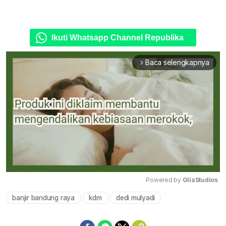
Ikuti Whatsapp Channel Republika
Baca selengkapnya
arrow_forward_ios
Powered by 
GliaStudios
banjir bandung raya
kdm
dedi mulyadi
Mute