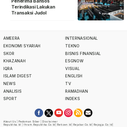
Penerima Bansos
Terindikasi Lakukan
Transaksi Judol
AMEERA
INTERNASIONAL
EKONOMI SYARIAH
TEKNO
SKOR
BISNIS FINANSIAL
KHAZANAH
ESGNOW
IQRA
VISUAL
ISLAM DIGEST
ENGLISH
NEWS
TV
ANALISIS
RAMADHAN
SPORT
INDEKS
About Us
|
Pedoman Siber
|
Disclaimer
Republika.id
|
Ihram.republika.co.id
|
Retizen.id
|
Rejabar.co.id
|
Rejogja.co.id
|