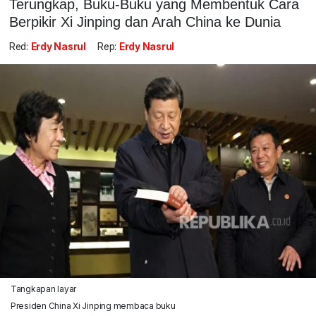
Terungkap, Buku-Buku yang Membentuk Cara
Berpikir Xi Jinping dan Arah China ke Dunia
Red:
Erdy Nasrul
Rep:
Erdy Nasrul
Tangkapan layar
Presiden China Xi Jinping membaca buku