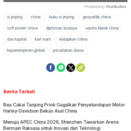
Powered by 
GliaStudios
xi jinping
china
buku xi jinping
geopolitik china
Mute
soft power china
diplomasi budaya
sastra klasik china
das kapital
karl marx
kebijakan china
kepemimpinan global
peradaban dunia
Berita Terkait
Bea Cukai Tanjung Priok Gagalkan Penyelundupan Motor
Harley-Davidson Bekas Asal China
Menuju APEC China 2026, Shenzhen Tawarkan Arena
Bermain Raksasa untuk Inovasi dan Teknologi